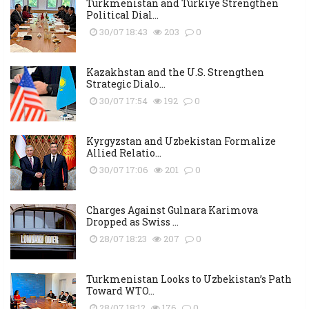
Turkmenistan and Türkiye Strengthen
Political Dial...
30/07 18:43
203
0
Kazakhstan and the U.S. Strengthen
Strategic Dialo...
30/07 17:54
192
0
Kyrgyzstan and Uzbekistan Formalize
Allied Relatio...
30/07 17:06
201
0
Charges Against Gulnara Karimova
Dropped as Swiss ...
28/07 18:23
207
0
Turkmenistan Looks to Uzbekistan’s Path
Toward WTO...
28/07 18:12
176
0