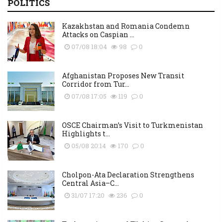
POLITICS
Kazakhstan and Romania Condemn
Attacks on Caspian ...
07/08 18:04
98
0
Afghanistan Proposes New Transit
Corridor from Tur...
07/08 17:05
119
0
OSCE Chairman’s Visit to Turkmenistan
Highlights t...
05/08 20:14
170
0
Cholpon-Ata Declaration Strengthens
Central Asia–C...
31/07 17:20
236
0