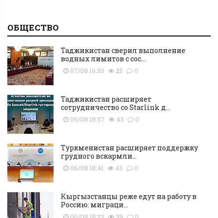
ОБЩЕСТВО
Таджикистан сверил выполнение
водных лимитов с сос...
07/08 16:53
25
0
Таджикистан расширяет
сотрудничество со Starlink д...
06/08 18:57
43
0
Туркменистан расширяет поддержку
грудного вскармли...
06/08 18:41
43
0
Кыргызстанцы реже едут на работу в
Россию: миграци...
06/08 18:23
39
0