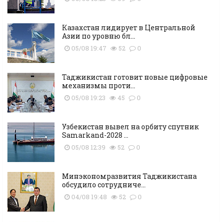
Казахстан лидирует в Центральной
Азии по уровню бл...
05/08 19:47
52
0
Таджикистан готовит новые цифровые
механизмы проти...
05/08 19:23
45
0
Узбекистан вывел на орбиту спутник
Samarkand-2028 ...
05/08 12:39
52
0
Минэкономразвития Таджикистана
обсудило сотрудниче...
04/08 19:48
52
0