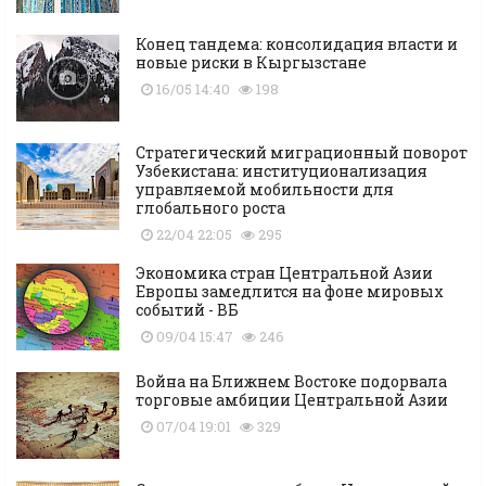
Конец тандема: консолидация власти и
новые риски в Кыргызстане
16/05 14:40
198
Стратегический миграционный поворот
Узбекистана: институционализация
управляемой мобильности для
глобального роста
22/04 22:05
295
Экономика стран Центральной Азии
Европы замедлится на фоне мировых
событий - ВБ
09/04 15:47
246
Война на Ближнем Востоке подорвала
торговые амбиции Центральной Азии
07/04 19:01
329