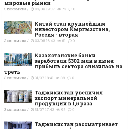
мировые рынки
Экономика
/
03/08 19:37
73
0
Китай стал крупнейшим
инвестором Кыргызстана,
Россия - вторая
Экономика
/
03/08 16:42
61
0
Казахстанские банки
заработали $302 млн в июне:
прибыль сектора снизилась на
треть
Экономика
/
31/07 18:41
88
0
Таджикистан увеличил
экспорт минеральной
продукции в 1,5 раза
Экономика
/
31/07 17:42
92
0
Таджикистан рассматривает