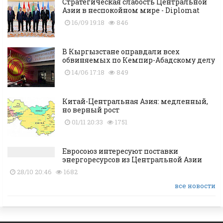
Стратегическая слабость Центральной
Азии в неспокойном мире - Diplomat
16/09 19:18
846
В Кыргызстане оправдали всех
обвиняемых по Кемпир-Абадскому делу
14/06 17:18
849
Китай-Центральная Азия: медленный,
но верный рост
01/11 20:33
1751
Евросоюз интересуют поставки
энергоресурсов из Центральной Азии
28/10 20:46
1682
все новости