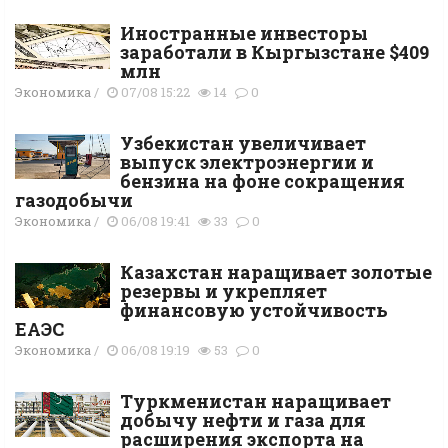
Иностранные инвесторы
заработали в Кыргызстане $409
млн
Экономика
/
07/08 15:22
14
0
Узбекистан увеличивает
выпуск электроэнергии и
бензина на фоне сокращения
газодобычи
Экономика
/
06/08 19:41
33
0
Казахстан наращивает золотые
резервы и укрепляет
финансовую устойчивость
ЕАЭС
Экономика
/
06/08 19:19
53
0
Туркменистан наращивает
добычу нефти и газа для
расширения экспорта на