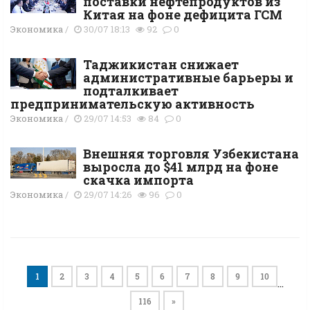
поставки нефтепродуктов из
Китая на фоне дефицита ГСМ
Экономика
/
30/07 18:13
92
0
Таджикистан снижает
административные барьеры и
подталкивает
предпринимательскую активность
Экономика
/
29/07 14:53
84
0
Внешняя торговля Узбекистана
выросла до $41 млрд на фоне
скачка импорта
Экономика
/
29/07 14:26
96
0
1
2
3
4
5
6
7
8
9
10
…
116
»