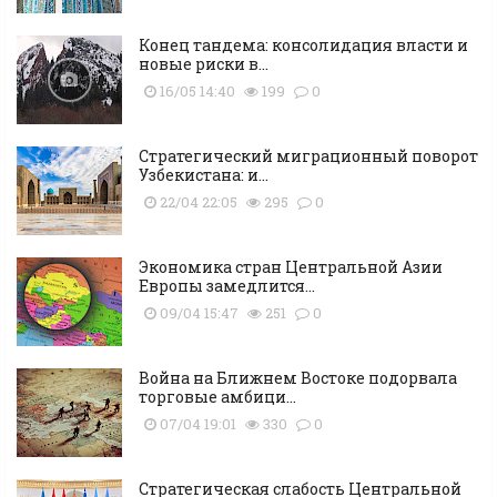
Конец тандема: консолидация власти и
новые риски в...
16/05 14:40
199
0
Стратегический миграционный поворот
Узбекистана: и...
22/04 22:05
295
0
Экономика стран Центральной Азии
Европы замедлится...
09/04 15:47
251
0
Война на Ближнем Востоке подорвала
торговые амбици...
07/04 19:01
330
0
Стратегическая слабость Центральной