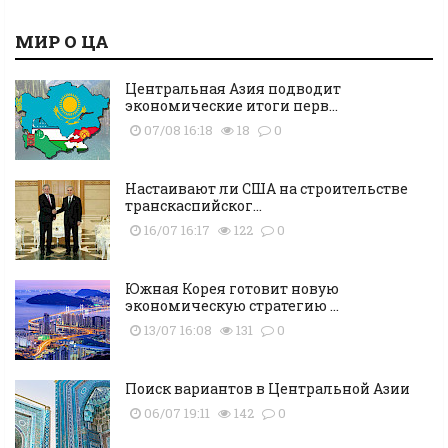
МИР О ЦА
Центральная Азия подводит
экономические итоги перв...
07/08 16:18
18
0
Настаивают ли США на строительстве
транскаспийског...
16/07 16:17
122
0
Южная Корея готовит новую
экономическую стратегию ...
13/07 16:08
131
0
Поиск вариантов в Центральной Азии
06/07 19:11
142
0