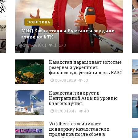
ПОЛИТИКА
МИД Казахстана и Румынии осудили
атаки на КТК
07/08 18:01
11
0
Казахстан наращивает золотые
резервы и укрепляет
финансовую устойчивость ЕАЭС
06/08 19:19
50
Казахстан лидирует в
Центральной Азии по уровню
благополучия
05/08 19:47
40
Wildberries усиливает
поддержку казахстанских
продавцов после сбоев в