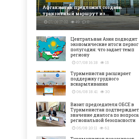
Афганистан предложил создать
транзитный маршрут из...
07/08 17:02
49
0
Центральная Азия подводит
экономические итоги первог
полугодия: что задает темп
региону
07/08 16:18
15
Туркменистан расширяет
поддержку грудного
вскармливания
06/08 18:41
30
Визит председателя ОБСЕ в
Туркменистан подтверждает
значение диалога по вопрос
региональной безопасности
05/08 20:11
62
Туркменистан наращивает