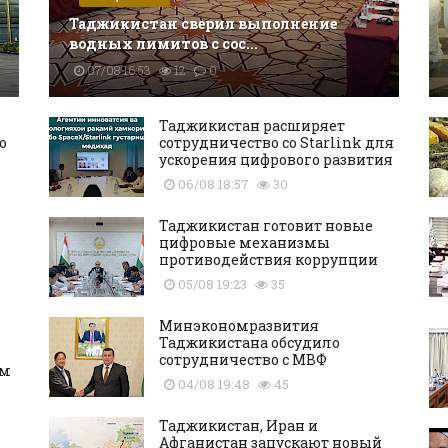
Таджикистан сверил выполнение
водных лимитов с сос...
07/08 16:53
12
0
Таджикистан расширяет
о
сотрудничество со Starlink для
ускорения цифрового развития
06/08 18:57
30
Таджикистан готовит новые
цифровые механизмы
противодействия коррупции
05/08 19:23
35
Минэкономразвития
Таджикистана обсудило
сотрудничество с МВФ
ам
04/08 19:48
45
Таджикистан, Иран и
Афганистан запускают новый