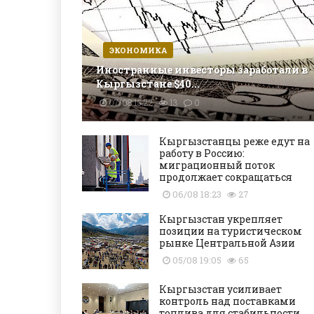
ЭКОНОМИКА
Иностранные инвесторы заработали в
Кыргызстане $40...
07/08 15:22
13
0
Кыргызстанцы реже едут на
работу в Россию:
миграционный поток
продолжает сокращаться
06/08 18:23
27
Кыргызстан укрепляет
позиции на туристическом
рынке Центральной Азии
05/08 19:05
65
Кыргызстан усиливает
контроль над поставками
топлива для стабильности