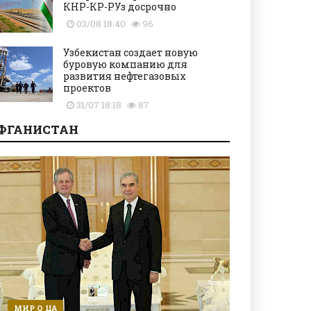
КНР-КР-РУз досрочно
03/08 18:40
96
Узбекистан создает новую
буровую компанию для
развития нефтегазовых
проектов
31/07 18:18
87
ФГАНИСТАН
МИР О ЦА