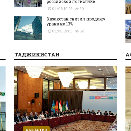
российской логистике
04/08 19:25
50
Казахстан снизил продажу
урана на 13%
03/08 19:03
60
ТАДЖИКИСТАН
А
ОБЩЕСТВО