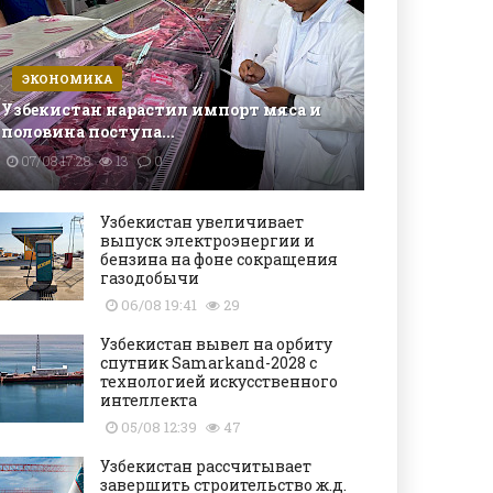
ЭКОНОМИКА
Узбекистан нарастил импорт мяса и
половина поступа...
07/08 17:28
13
0
Узбекистан увеличивает
выпуск электроэнергии и
бензина на фоне сокращения
газодобычи
06/08 19:41
29
Узбекистан вывел на орбиту
спутник Samarkand-2028 с
технологией искусственного
интеллекта
05/08 12:39
47
Узбекистан рассчитывает
завершить строительство ж.д.