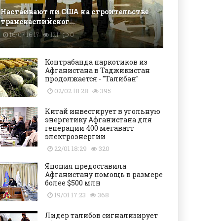
Настаивают ли США на строительстве
транскаспийског...
16/07 16:17
121
0
Контрабанда наркотиков из
Афганистана в Таджикистан
продолжается - "Талибан"
02/02 18:28
395
Китай инвестирует в угольную
энергетику Афганистана для
генерации 400 мегаватт
электроэнергии
22/01 18:29
320
Япония предоставила
Афганистану помощь в размере
более $500 млн
19/01 17:23
368
Лидер талибов сигнализирует