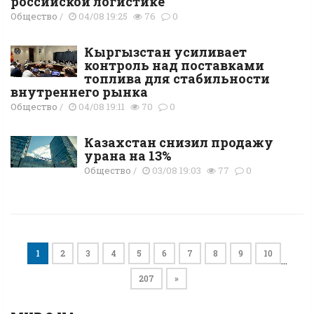
российской логистике
Общество
/
04/08 19:25
76
0
Кыргызстан усиливает
контроль над поставками
топлива для стабильности
внутреннего рынка
Общество
/
04/08 19:11
70
0
Казахстан снизил продажу
урана на 13%
Общество
/
03/08 19:03
77
0
1
2
3
4
5
6
7
8
9
10
…
207
»