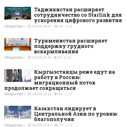
Таджикистан расширяет
сотрудничество со Starlink для
ускорения цифрового развития
Общество
/
06/08 18:57
59
0
Туркменистан расширяет
поддержку грудного
вскармливания
Общество
/
06/08 18:41
61
0
Кыргызстанцы реже едут на
работу в Россию:
миграционный поток
продолжает сокращаться
Общество
/
06/08 18:23
59
0
Казахстан лидирует в
Центральной Азии по уровню
благополучия
Общество
/
05/08 19:47
70
0