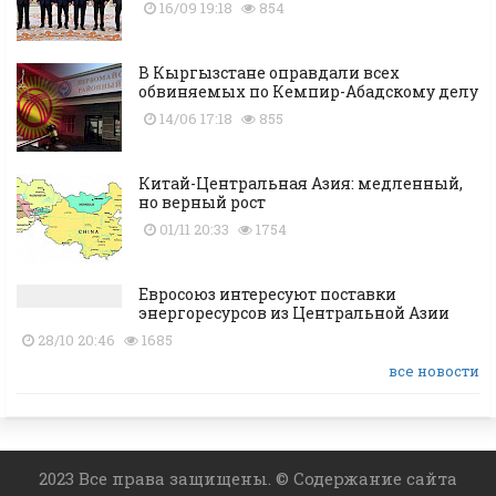
16/09 19:18
854
В Кыргызстане оправдали всех
обвиняемых по Кемпир-Абадскому делу
14/06 17:18
855
Китай-Центральная Азия: медленный,
но верный рост
01/11 20:33
1754
Евросоюз интересуют поставки
энергоресурсов из Центральной Азии
28/10 20:46
1685
все новости
2023 Все права защищены. © Содержание сайта