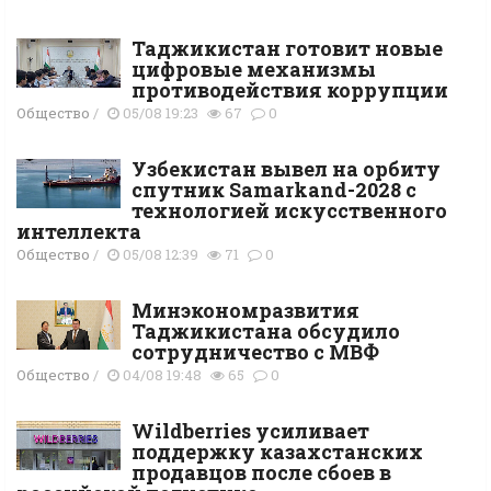
Таджикистан готовит новые
цифровые механизмы
противодействия коррупции
Общество
/
05/08 19:23
67
0
Узбекистан вывел на орбиту
спутник Samarkand-2028 с
технологией искусственного
интеллекта
Общество
/
05/08 12:39
71
0
Минэкономразвития
Таджикистана обсудило
сотрудничество с МВФ
Общество
/
04/08 19:48
65
0
Wildberries усиливает
поддержку казахстанских
продавцов после сбоев в