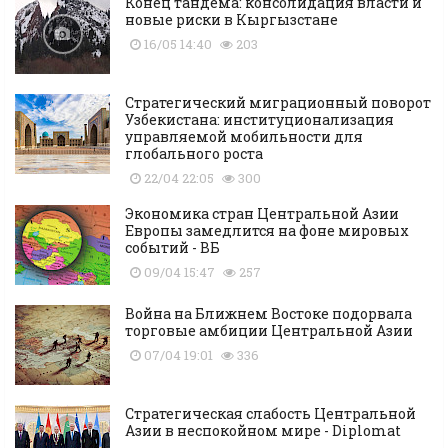
Конец тандема: консолидация власти и
новые риски в Кыргызстане
16/05 14:40
203
Стратегический миграционный поворот
Узбекистана: институционализация
управляемой мобильности для
глобального роста
22/04 22:05
300
Экономика стран Центральной Азии
Европы замедлится на фоне мировых
событий - ВБ
09/04 15:47
257
Война на Ближнем Востоке подорвала
торговые амбиции Центральной Азии
07/04 19:01
336
Стратегическая слабость Центральной
Азии в неспокойном мире - Diplomat