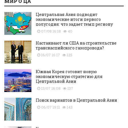
МИР О ЦА
Центральная Азия подводит
экономические итоги первого
полугодия: что задает темп региону
07/08 16:18
40
Настаивают ли США на строительстве
транскаспийского газопровода?
16/07 16:17
125
Южная Корея готовит новую
экономическую стратегию для
Центральной Азии
13/07 16:08
137
Поиск вариантов в Центральной Азии
06/07 19:11
143