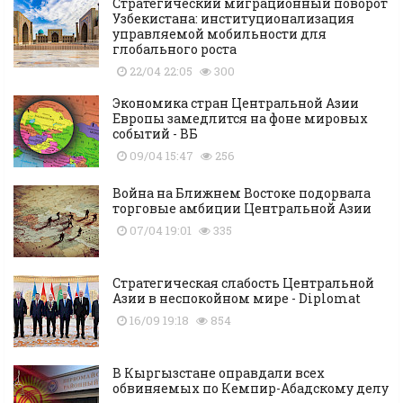
Стратегический миграционный поворот
Узбекистана: институционализация
управляемой мобильности для
глобального роста
22/04 22:05
300
Экономика стран Центральной Азии
Европы замедлится на фоне мировых
событий - ВБ
09/04 15:47
256
Война на Ближнем Востоке подорвала
торговые амбиции Центральной Азии
07/04 19:01
335
Стратегическая слабость Центральной
Азии в неспокойном мире - Diplomat
16/09 19:18
854
В Кыргызстане оправдали всех
обвиняемых по Кемпир-Абадскому делу