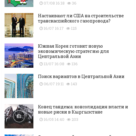
07/08 16:18
36
Настаивают ли США на строительстве
транскаспийского газопровода?
16/07 16:17
125
Южная Корея готовит новую
экономическую стратегию для
Центральной Азии
13/07 16:08
136
Поиск вариантов в Центральной Азии
06/07 19:11
143
Конец тандема: консолидация власти и
новые риски в Кыргызстане
16/05 14:40
203