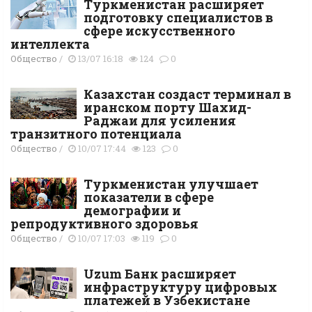
Туркменистан расширяет
подготовку специалистов в
сфере искусственного
интеллекта
Общество
/
13/07 16:18
124
0
Казахстан создаст терминал в
иранском порту Шахид-
Раджаи для усиления
транзитного потенциала
Общество
/
10/07 17:44
123
0
Туркменистан улучшает
показатели в сфере
демографии и
репродуктивного здоровья
Общество
/
10/07 17:03
119
0
Uzum Банк расширяет
инфраструктуру цифровых
платежей в Узбекистане