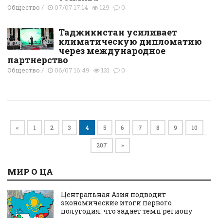
Общество
/
07/07 17:14
129
0
Таджикистан усиливает
климатическую дипломатию
через международное
партнерство
Общество
/
06/07 16:49
131
0
«
1
2
3
4
5
6
7
8
9
10
…
207
»
МИР О ЦА
Центральная Азия подводит
экономические итоги первого
полугодия: что задает темп региону