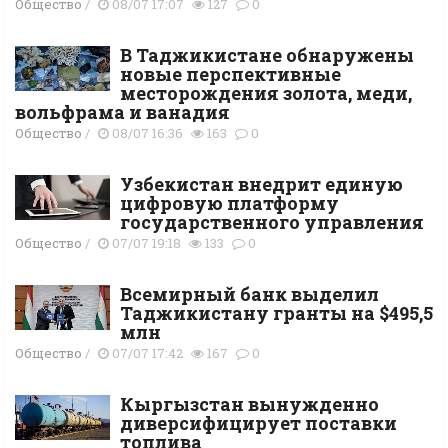
Общество
/
08/07 17:07
127
0
В Таджикистане обнаружены
новые перспективные
месторождения золота, меди,
вольфрама и ванадия
Общество
/
08/07 16:36
163
0
Узбекистан внедрит единую
цифровую платформу
государственного управления
Общество
/
07/07 19:18
133
0
Всемирный банк выделил
Таджикистану гранты на $495,5
млн
Общество
/
07/07 17:42
167
0
Кыргызстан вынужденно
диверсифицирует поставки
топлива