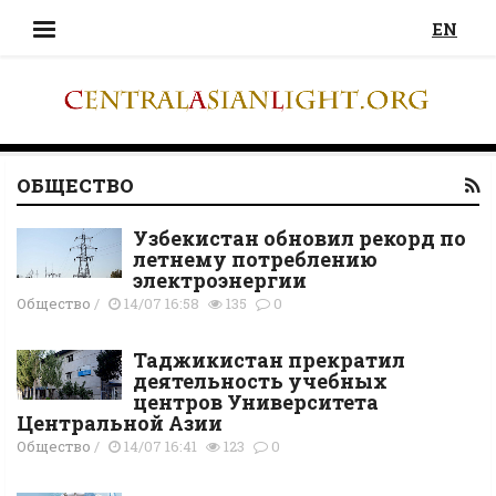
EN
ОБЩЕСТВО
Узбекистан обновил рекорд по
летнему потреблению
электроэнергии
Общество
/
14/07 16:58
135
0
Таджикистан прекратил
деятельность учебных
центров Университета
Центральной Азии
Общество
/
14/07 16:41
123
0