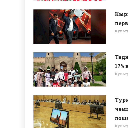
Кыр
перв
Культ
Тадж
17% 
Культ
Тур
чемп
лош
Культ