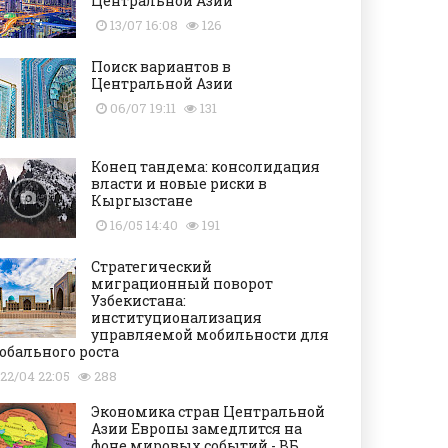
Центральной Азии
13/07 16:08
126
Поиск вариантов в
Центральной Азии
06/07 19:11
131
Конец тандема: консолидация
власти и новые риски в
Кыргызстане
16/05 14:40
191
Стратегический
миграционный поворот
Узбекистана:
институционализация
управляемой мобильности для
обального роста
22/04 22:05
288
Экономика стран Центральной
Азии Европы замедлится на
фоне мировых событий - ВБ