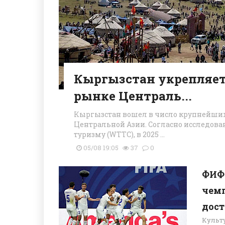
Кыргызстан укрепляет
рынке Централь...
Кыргызстан вошел в число крупнейших
Центральной Азии. Согласно исследова
туризму (WTTC), в 2025 ...
05/08 19:05
37
0
ФИФА
чем
дос
Культ