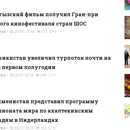
гызский фильм получил Гран-при
ого кинофестиваля стран ШОС
ура
/
20/07 15:04
172
0
икистан увеличил турпоток почти на
в первом полугодии
ура
/
15/07 18:33
149
0
кменистан представил программу
ионата мира по ахалтекинским
адям в Нидерландах
ура
/
02/07 18:15
152
0