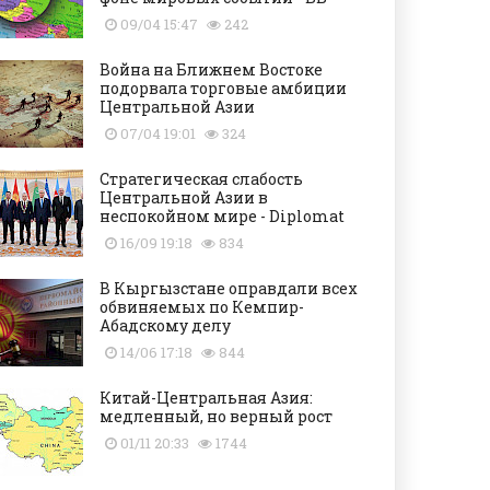
09/04 15:47
242
Война на Ближнем Востоке
подорвала торговые амбиции
Центральной Азии
07/04 19:01
324
Стратегическая слабость
Центральной Азии в
неспокойном мире - Diplomat
16/09 19:18
834
В Кыргызстане оправдали всех
обвиняемых по Кемпир-
Абадскому делу
14/06 17:18
844
Китай-Центральная Азия:
медленный, но верный рост
01/11 20:33
1744