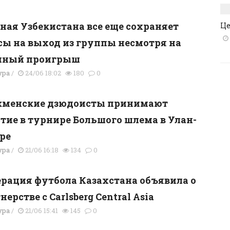
ная Узбекистана все еще сохраняет
Це
ы на выход из группы несмотря на
пный проигрыш
ура
/
24/06 18:02
180
0
кменские дзюдоисты принимают
тие в турнире Большого шлема в Улан-
ре
ура
/
21/06 16:18
134
0
рация футбола Казахстана объявила о
нерстве с Carlsberg Central Asia
ура
/
21/06 15:41
145
0