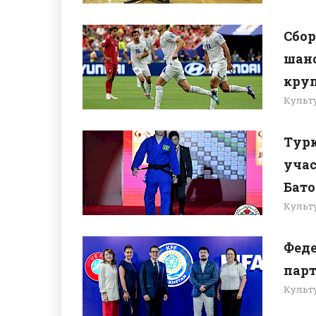
Сбор
шанс
кру
Культ
Тур
учас
Бато
Культ
Феде
парт
Культ