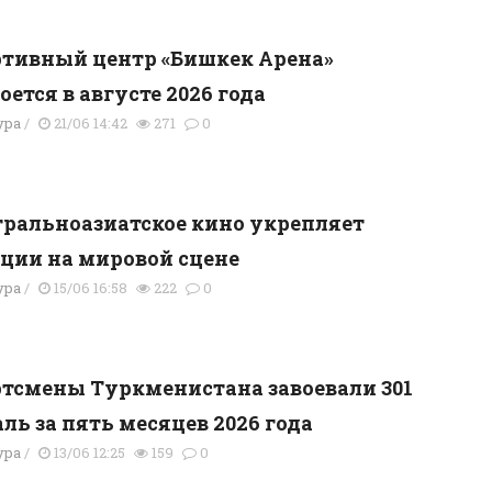
тивный центр «Бишкек Арена»
оется в августе 2026 года
ура
/
21/06 14:42
271
0
ральноазиатское кино укрепляет
ции на мировой сцене
ура
/
15/06 16:58
222
0
тсмены Туркменистана завоевали 301
ль за пять месяцев 2026 года
ура
/
13/06 12:25
159
0