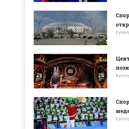
Cпор
откр
Культ
Цент
пози
Культ
Спор
меда
Культ