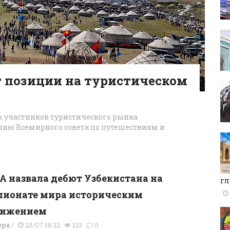
 позиции на туристическом
 участников туристического рынка
нию Всемирного совета по путешествиям и
 назвала дебют Узбекистана на
гл
пионате мира историческим
тижением
ура
/
23/07 18:22
123
0