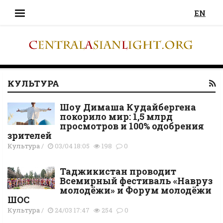
EN
КУЛЬТУРА
Шоу Димаша Кудайбергена
покорило мир: 1,5 млрд
просмотров и 100% одобрения
зрителей
Культура
/
03/04 18:05
198
0
Таджикистан проводит
Всемирный фестиваль «Навруз
молодёжи» и Форум молодёжи
ШОС
Культура
/
24/03 17:47
254
0