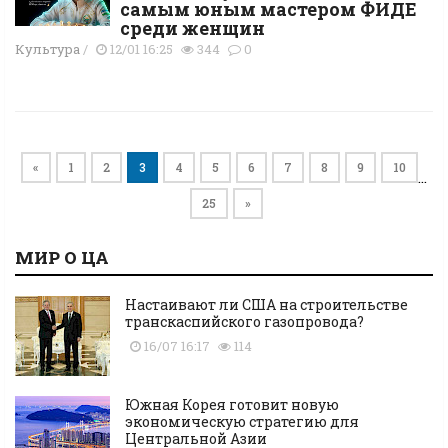
самым юным мастером ФИДЕ
среди женщин
Культура
/
12/01 16:25
344
0
«
1
2
3
4
5
6
7
8
9
10
…
25
»
МИР О ЦА
Настаивают ли США на строительстве
транскаспийского газопровода?
16/07 16:17
114
Южная Корея готовит новую
экономическую стратегию для
Центральной Азии