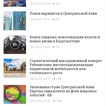
13/07 16:08
127
Поиск вариантов в Центральной Азии
06/07 19:11
131
Конец тандема: консолидация власти и
новые риски в Кыргызстане
16/05 14:40
191
Стратегический миграционный поворот
Узбекистана: институционализация
управляемой мобильности для
глобального роста
22/04 22:05
288
Экономика стран Центральной Азии
Европы замедлится на фоне мировых
событий - ВБ
09/04 15:47
242