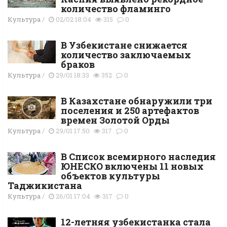
количество фламинго
Культура
/
02/02 18:04
315
0
В Узбекистане снижается
количество заключаемых
браков
Культура
/
29/01 18:33
352
0
В Казахстане обнаружили три
поселения и 250 артефактов
времен Золотой Орды
Культура
/
29/01 17:50
317
0
В Список всемирного наследия
ЮНЕСКО включены 11 новых
объектов культуры
Таджикистана
Культура
/
26/01 17:04
317
0
12-летняя узбекистанка стала