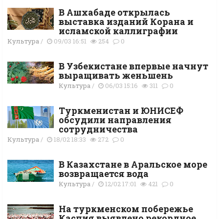
В Ашхабаде открылась
выставка изданий Корана и
исламской каллиграфии
Культура
/
09/03 16:51
254
0
В Узбекистане впервые начнут
выращивать женьшень
Культура
/
06/03 15:16
311
0
Туркменистан и ЮНИСЕФ
обсудили направления
сотрудничества
Культура
/
18/02 18:33
272
0
В Казахстане в Аральское море
возвращается вода
Культура
/
12/02 17:01
421
0
На туркменском побережье
Каспия выявлено рекордное