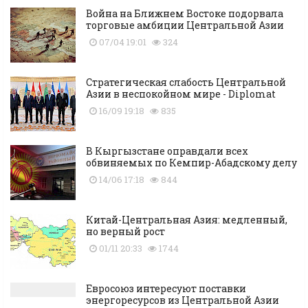
Война на Ближнем Востоке подорвала
торговые амбиции Центральной Азии
07/04 19:01
324
Стратегическая слабость Центральной
Азии в неспокойном мире - Diplomat
16/09 19:18
835
В Кыргызстане оправдали всех
обвиняемых по Кемпир-Абадскому делу
14/06 17:18
844
Китай-Центральная Азия: медленный,
но верный рост
01/11 20:33
1744
Евросоюз интересуют поставки
энергоресурсов из Центральной Азии