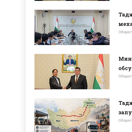
Тадж
меха
Общес
Мин
обсу
Общес
Тадж
запу
Общес