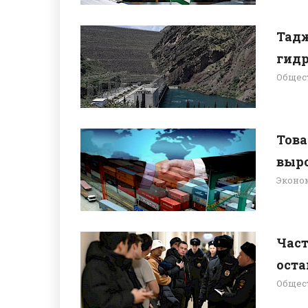
Тадж
гидр
Общес
Това
вырос
Эконо
Час
остаю
Общес