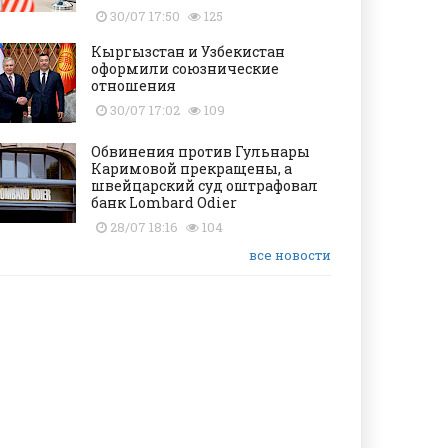
30/07 17:50
125
Кыргызстан и Узбекистан
оформили союзнические
отношения
30/07 17:02
109
Обвинения против Гульнары
Каримовой прекращены, а
швейцарский суд оштрафовал
банк Lombard Odier
28/07 18:16
104
все новости