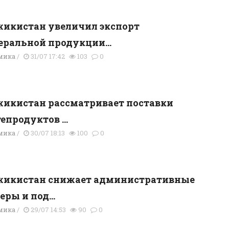
икистан увеличил экспорт
ральной продукции...
мика
/
31/07 17:42
103
0
икистан рассматривает поставки
епродуктов ...
мика
/
30/07 18:13
100
0
жикистан снижает административные
еры и под...
мика
/
29/07 14:53
90
0