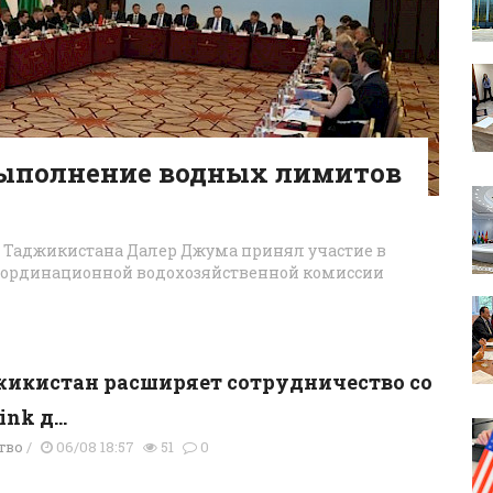
выполнение водных лимитов
 Таджикистана Далер Джума принял участие в
оординационной водохозяйственной комиссии
икистан расширяет сотрудничество со
ink д...
тво
/
06/08 18:57
51
0