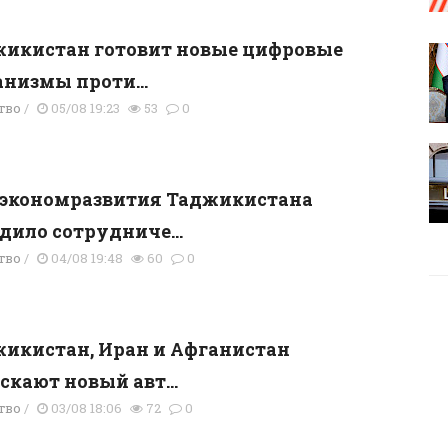
икистан готовит новые цифровые
низмы проти...
тво
/
05/08 19:23
53
0
экономразвития Таджикистана
дило сотрудниче...
тво
/
04/08 19:48
60
0
икистан, Иран и Афганистан
скают новый авт...
тво
/
03/08 18:06
72
0