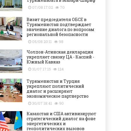
Туркменабата в Мазари-Шариф
07/08 17:02
70
Визит председателя ОБСЕ в
Туркменистан подтверждает
значение диалога по вопросам
региональной безопасности
05/08 20:11
98
Чолпон-Атинская декларация
укрепляет связку ЦА - Каспий -
Южный Кавказ
31/07 17:15
124
Туркменистан и Турция
укрепляют политический
диалог и расширяют
экономическое партнерство
30/07 18:41
90
Казахстан и США активизируют
стратегический диалог на фоне
энергетических и
геополитических вызовов