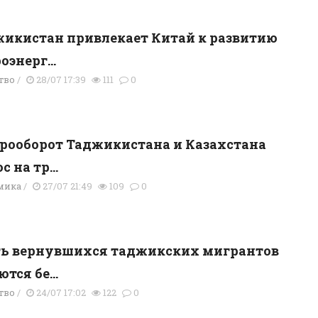
икистан привлекает Китай к развитию
оэнерг...
тво
/
28/07 17:39
111
0
рооборот Таджикистана и Казахстана
 на тр...
мика
/
27/07 21:49
109
0
ть вернувшихся таджикских мигрантов
тся бе...
тво
/
24/07 17:02
122
0