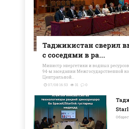
Таджикистан сверил 
с соседями в ра...
Министр энергетики и водных ресурсов
94-м заседании Межгосударственной к
Центральной...
07/08 16:53
31
0
Тадж
Starl
Общес