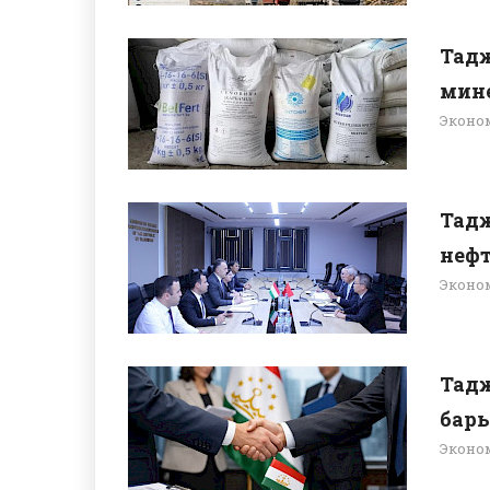
Тадж
мине
Эконо
Тадж
нефт
Эконо
Тад
барь
Эконо