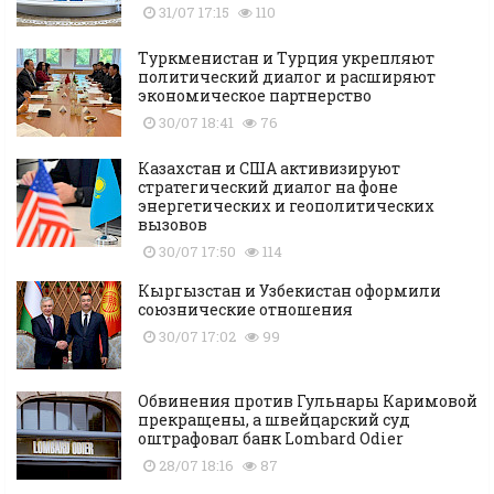
31/07 17:15
110
Туркменистан и Турция укрепляют
политический диалог и расширяют
экономическое партнерство
30/07 18:41
76
Казахстан и США активизируют
стратегический диалог на фоне
энергетических и геополитических
вызовов
30/07 17:50
114
Кыргызстан и Узбекистан оформили
союзнические отношения
30/07 17:02
99
Обвинения против Гульнары Каримовой
прекращены, а швейцарский суд
оштрафовал банк Lombard Odier
28/07 18:16
87