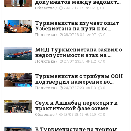
документов между ведомст...
Общество
/
29/07 17:17
82
0
Туркменистан изучает опыт
Узбекистана на пути к вс...
Политика
/
28/07 18:04
97
0
МИД Туркменистана заявил о
недопустимости атак на ...
Политика
/
27/07 23:14
112
0
Туркменистан с трибуны ООН
подтвердил намерение во...
Политика
/
24/07 17:23
113
0
Сеул и Ашхабад переходят к
практической фазе совме...
Общество
/
23/07 18:41
129
0
В Туркменистане на черном