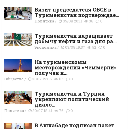
Визит председателя ОБСЕ в
Туркменистан подтверждае...
Политика
/
05/08 20:11
36
0
Туркменистан наращивает
добычу нефти и газа для ра...
Экономика
/
03/08 19:37
52
0
На туркменскомм
месторождении «Чеммерли»
получен н...
Общество
/
31/07 19:06
115
0
Туркменистан и Турция
укрепляют политический
диало...
Политика
/
30/07 18:41
76
0
В Ашхабаде подписан пакет