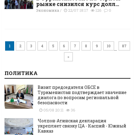
рынке снизился курс долл...
Экономика
/
22/07 18:17
126
0
1
2
3
4
5
6
7
8
9
10
87
…
»
ПОЛИТИКА
Визит председателя ОБСЕ в
Туркменистан подтверждает значение
диалога по вопросам региональной
безопасности
05/08 20:11
36
Чолпон-Атинская декларация
укрепляет связку ЦА - Каспий - Южный
Кавказ