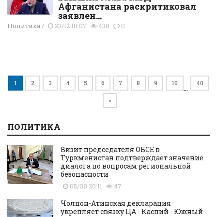
Афганистана раскритиковал
заявлен...
Политика
/
23/12 18:07
438
0
1
2
3
4
5
6
7
8
9
10
40
…
»
ПОЛИТИКА
Визит председателя ОБСЕ в
Туркменистан подтверждает значение
диалога по вопросам региональной
безопасности
05/08 20:11
47
Чолпон-Атинская декларация
укрепляет связку ЦА - Каспий - Южный