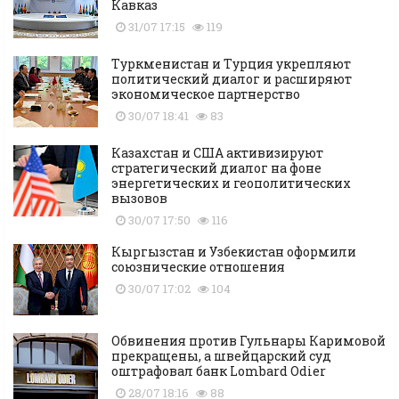
Кавказ
31/07 17:15
119
Туркменистан и Турция укрепляют
политический диалог и расширяют
экономическое партнерство
30/07 18:41
83
Казахстан и США активизируют
стратегический диалог на фоне
энергетических и геополитических
вызовов
30/07 17:50
116
Кыргызстан и Узбекистан оформили
союзнические отношения
30/07 17:02
104
Обвинения против Гульнары Каримовой
прекращены, а швейцарский суд
оштрафовал банк Lombard Odier
28/07 18:16
88