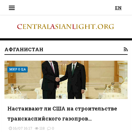
EN
АФГАНИСТАН
МИР О ЦА
Настаивают ли США на строительстве
транскаспийского газопров...
16/07 16:17
118
0