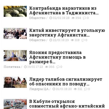
Контрабанда наркотиков из
Афганистана в Таджикиста...
Общество
/
02/02 18:28
394
0
Китай инвестирует в угольную
энергетику Афганистан...
Общество
/
22/01 18:29
318
0
Япония предоставила
Афганистану помощь в
размере б...
Политика
/
19/01 17:23
366
0
Лидер талибов сигнализирует
об опасениях по поводу...
Лидеры ЦА
/
16/01 18:20
321
0
В Кабуле открылся
совместный афгано-китайский