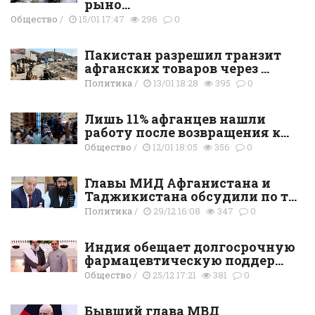
рыно...
Общество
/
15/01 17:47
296
0
Пакистан разрешил транзит
афганских товаров через ...
Политика
/
13/01 18:28
395
0
Лишь 11% афганцев нашли
работу после возвращения к...
Общество
/
12/01 18:05
356
0
Главы МИД Афганистана и
Таджикистана обсудили по т...
Политика
/
29/12 16:08
347
0
Индия обещает долгосрочную
фармацевтическую поддер...
Общество
/
25/12 17:21
381
0
Бывший глава МВД