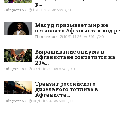
р...
Общество
/
11/11 15:04
532
0
Масуд призывает мир не
оставлять Афганистан под ре...
Политика
/
10/11 15:26
591
0
Выращивание опиума в
Афганистане сократится на
20%...
Общество
/
07/11 18:30
624
0
Транзит российского
дизельного топлива в
Афганиста...
Общество
/
06/11 18:54
503
0