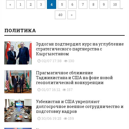
«
1
2
3
4
5
6
7
8
9
10
…
40
»
ПОЛИТИКА
Эрдоган подтвердил курс на углубление
стратегического партнерства с
Кыргызстаном
02/07 17:38
130
Прагматичное сближение
Таджикистана и США на фоне новой
геополитической конкуренции
01/07 16:12
157
Узбекистан и США укрепляют
долгосрочное военное сотрудничество и
подготовку кадров
30/06 19:25
159