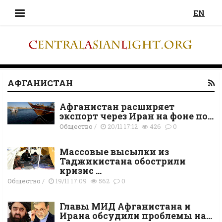
EN
АФГАНИСТАН
Афганистан расширяет
экспорт через Иран на фоне по...
Общество
/
20/11 17:12
426
0
Массовые высылки из
Таджикистана обострили
кризис ...
Общество
/
19/11 17:09
562
0
Главы МИД Афганистана и
Ирана обсудили проблемы на...