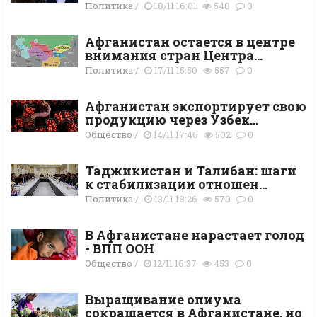
Политика
/
18/11 16:01
540
0
Афганистан остается в центре
внимания стран Центра...
Политика
/
17/11 15:50
557
0
Афганистан экспортирует свою
продукцию через Узбек...
Общество
/
14/11 17:46
502
0
Таджикистан и Талибан: шаги
к стабилизации отношен...
Политика
/
13/11 18:26
570
0
В Афганистане нарастает голод
- ВПП ООН
Общество
/
12/11 16:37
453
0
Выращивание опиума
сокращается в Афганистане, но