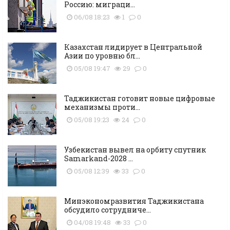
Россию: миграци...
06/08 18:23
1
0
Казахстан лидирует в Центральной
Азии по уровню бл...
05/08 19:47
29
0
Таджикистан готовит новые цифровые
механизмы проти...
05/08 19:23
24
0
Узбекистан вывел на орбиту спутник
Samarkand-2028 ...
05/08 12:39
33
0
Минэкономразвития Таджикистана
обсудило сотрудниче...
04/08 19:48
33
0