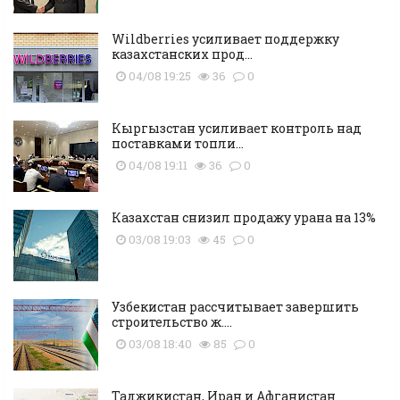
Wildberries усиливает поддержку
казахстанских прод...
04/08 19:25
36
0
Кыргызстан усиливает контроль над
поставками топли...
04/08 19:11
36
0
Казахстан снизил продажу урана на 13%
03/08 19:03
45
0
Узбекистан рассчитывает завершить
строительство ж....
03/08 18:40
85
0
Таджикистан, Иран и Афганистан