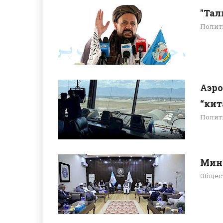
"Тал
Полит
Аэро
“кит
Полит
Мини
Общес