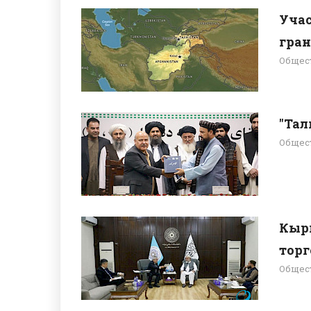
Учас
гран
Общес
"Тал
Общес
Кырг
торг
Общес