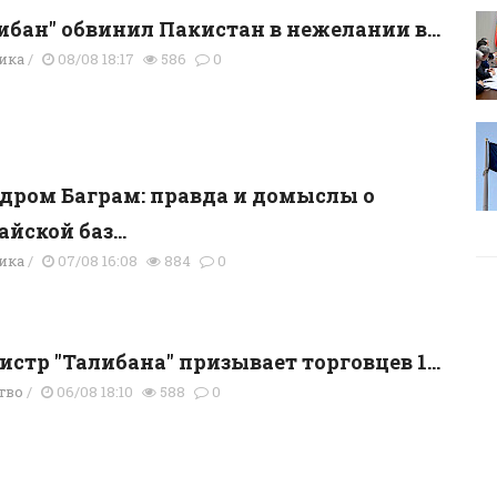
ибан" обвинил Пакистан в нежелании в...
ика
/
08/08 18:17
586
0
дром Баграм: правда и домыслы о
айской баз...
ика
/
07/08 16:08
884
0
стр "Талибана" призывает торговцев 1...
тво
/
06/08 18:10
588
0