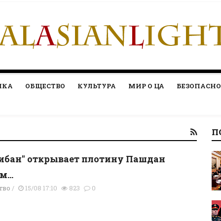
ИКА
ОБЩЕСТВО
КУЛЬТУРА
МИР О ЦА
БЕЗОПАСНО
П
ибан" открывает плотину Пашдан
...
тво
/
15/08 17:10
823
0