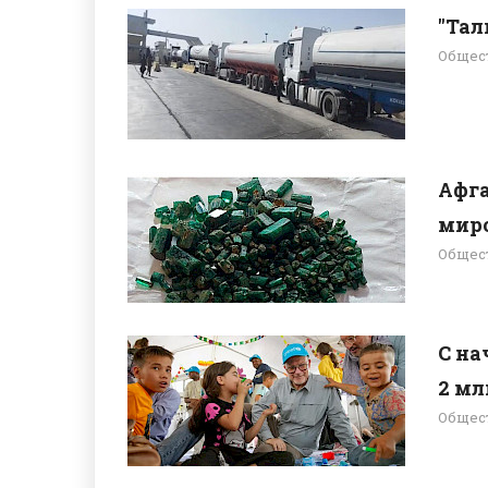
"Тал
Общес
Афга
миро
Общес
С на
2 млн
Общес