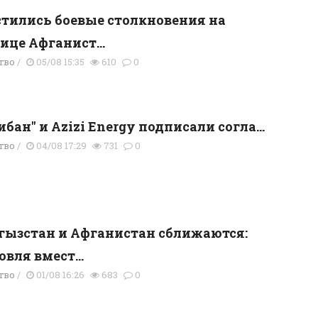
тились боевые столкновения на
ице Афганист...
тво
/
05/08 15:35
610
0
ибан" и Azizi Energy подписали согла...
тво
/
04/08 17:29
731
0
ызстан и Афганистан сближаются:
овля вмест...
тво
/
01/08 16:26
683
0