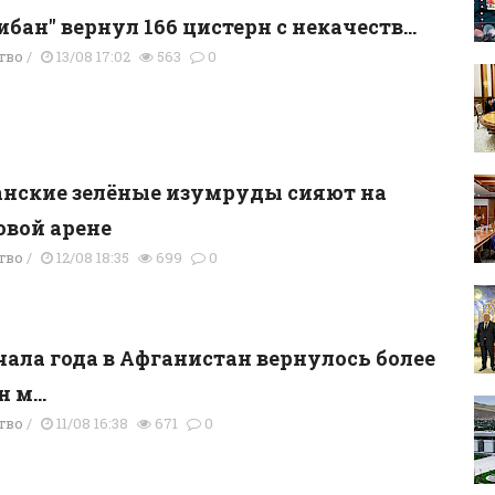
ибан" вернул 166 цистерн с некачеств...
тво
/
13/08 17:02
563
0
нские зелёные изумруды сияют на
вой арене
тво
/
12/08 18:35
699
0
чала года в Афганистан вернулось более
 м...
тво
/
11/08 16:38
671
0