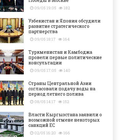
Победы в Москве
09/05 19:05
182
Узбекистан и Япония обсудили
развитие стратегического
партнерства
09/05 18:17
164
Туркменистан и Камбоджа
провели первые политические
консультации
09/05 17:05
140
Страны Центральной Азии
согласовали подачу воды на
период летнего полива
08/05 14:17
152
Власти Кыргызстана заявили о
возможной отмене некоторых
санкций ЕС
02/05 16:20
166