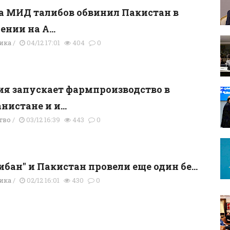
а МИД талибов обвинил Пакистан в
ении на А...
ика
/
04/12 17:01
404
0
я запускает фармпроизводство в
нистане и и...
тво
/
03/12 16:39
443
0
ибан" и Пакистан провели еще один бе...
ика
/
02/12 16:01
430
0