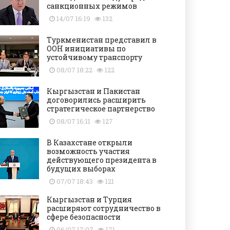
санкционных режимов
14/07 16:19
132
Туркменистан представил в
ООН инициативы по
устойчивому транспорту
08/07 18:22
122
Кыргызстан и Пакистан
договорились расширить
стратегическое партнерство
08/07 16:11
127
В Казахстане открыли
возможность участия
действующего президента в
будущих выборах
07/07 18:43
121
Кыргызстан и Турция
расширяют сотрудничество в
сфере безопасности
06/07 17:07
171