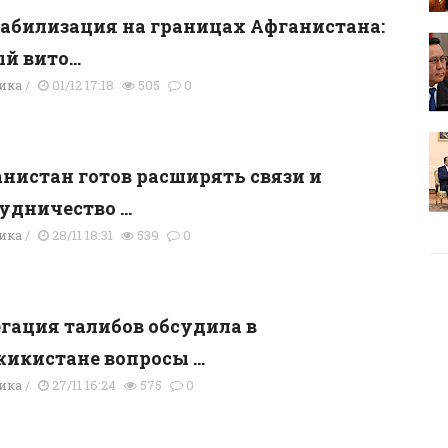
абилизация на границах Афганистана:
й вито...
ика
/
01/12 17:18
505
0
нистан готов расширять связи и
удничество ...
ика
/
28/11 18:31
539
0
гация талибов обсудила в
икистане вопросы ...
ика
/
27/11 16:24
575
0