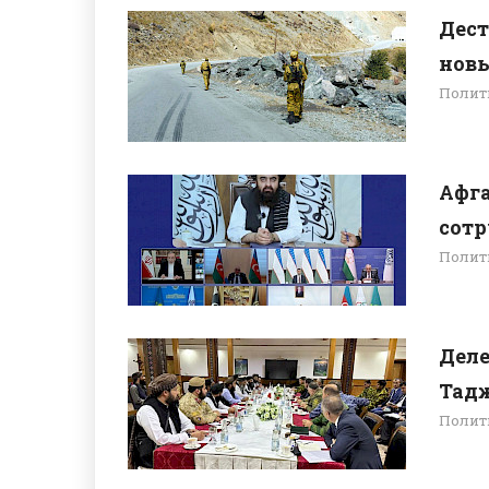
Дест
новы
Полит
Афга
сотр
Полит
Деле
Тадж
Полит