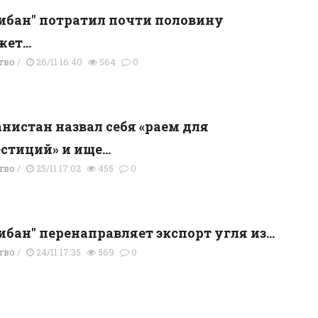
ибан" потратил почти половину
ет...
тво
/
26/11 16:40
564
0
нистан назвал себя «раем для
стиций» и ище...
тво
/
25/11 17:02
455
0
ибан" перенаправляет экспорт угля из...
тво
/
24/11 17:35
569
0