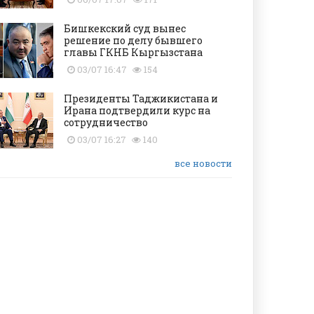
Бишкекский суд вынес
решение по делу бывшего
главы ГКНБ Кыргызстана
03/07 16:47
154
Президенты Таджикистана и
Ирана подтвердили курс на
сотрудничество
03/07 16:27
140
все новости