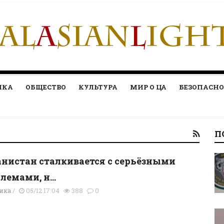
ИКА
ОБЩЕСТВО
КУЛЬТУРА
МИР О ЦА
БЕЗОПАСНО
П
нистан сталкивается с серьёзными
лемами, н...
ика
/
05/12 17:04
388
0