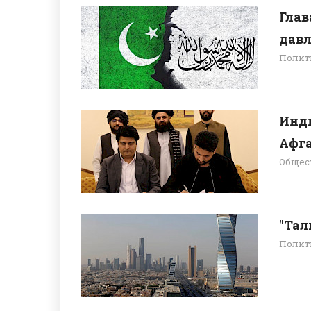
Глав
давл
Полит
Инди
Афга
Общес
"Тал
Полит