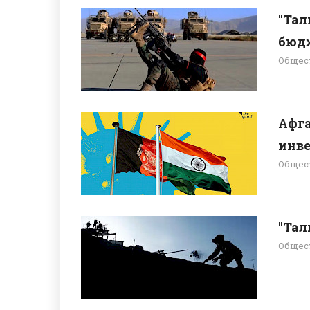
"Тал
бюдж
Общес
Афга
инве
Общес
"Тал
Общес