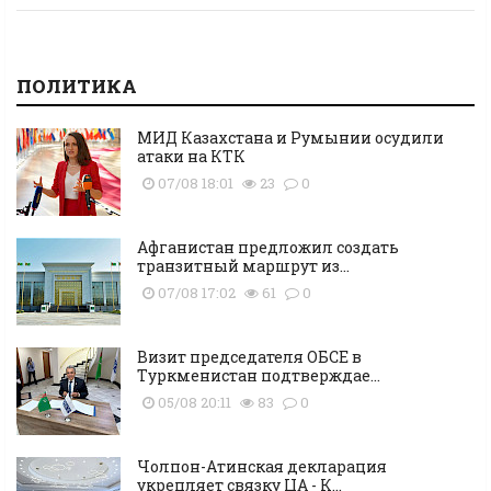
ПОЛИТИКА
МИД Казахстана и Румынии осудили
атаки на КТК
07/08 18:01
23
0
Афганистан предложил создать
транзитный маршрут из...
07/08 17:02
61
0
Визит председателя ОБСЕ в
Туркменистан подтверждае...
05/08 20:11
83
0
Чолпон-Атинская декларация
укрепляет связку ЦА - К...