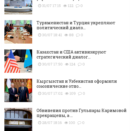
31/07 17:15
122
0
Туркменистан и Турция укрепляют
политический диало...
30/07 18:41
88
0
Казахстан и США активизируют
стратегический диалог...
30/07 17:50
124
0
Кыргызстан и Узбекистан оформили
союзнические отно...
30/07 17:02
109
0
Обвинения против Гульнары Каримовой
прекращены, а ...
28/07 18:16
100
0