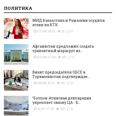
ПОЛИТИКА
МИД Казахстана и Румынии осудили
атаки на КТК
07/08 18:01
12
0
Афганистан предложил создать
транзитный маршрут из...
07/08 17:02
49
0
Визит председателя ОБСЕ в
Туркменистан подтверждае...
05/08 20:11
65
0
Чолпон-Атинская декларация
укрепляет связку ЦА - К...
31/07 17:15
119
0