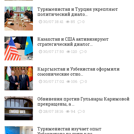
Туркменистан и Турция укрепляют
политический диало...
30/07 18:41
85
0
Казахстан и США активизируют
стратегический диалог...
30/07 17:50
120
0
Кыргызстан и Узбекистан оформили
союзнические отно...
30/07 17:02
106
0
Обвинения против Гульнары Каримовой
прекращены, а ...
28/07 18:16
94
0
Туркменистан изучает опыт
Узбекистана на пути к вс...