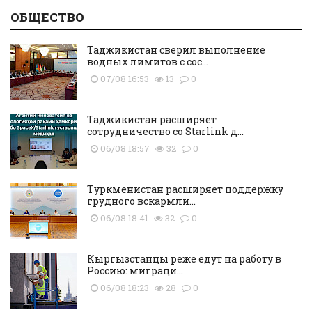
ОБЩЕСТВО
Таджикистан сверил выполнение
водных лимитов с сос...
07/08 16:53
13
0
Таджикистан расширяет
сотрудничество со Starlink д...
06/08 18:57
32
0
Туркменистан расширяет поддержку
грудного вскармли...
06/08 18:41
32
0
Кыргызстанцы реже едут на работу в
Россию: миграци...
06/08 18:23
28
0