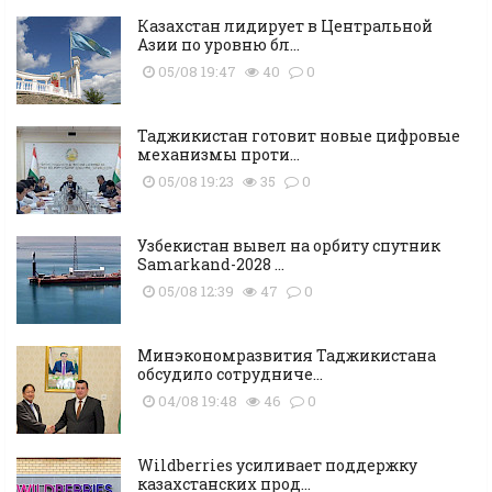
Казахстан лидирует в Центральной
Азии по уровню бл...
05/08 19:47
40
0
Таджикистан готовит новые цифровые
механизмы проти...
05/08 19:23
35
0
Узбекистан вывел на орбиту спутник
Samarkand-2028 ...
05/08 12:39
47
0
Минэкономразвития Таджикистана
обсудило сотрудниче...
04/08 19:48
46
0
Wildberries усиливает поддержку
казахстанских прод...