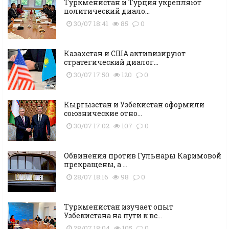
Туркменистан и Турция укрепляют
политический диало...
30/07 18:41
85
0
Казахстан и США активизируют
стратегический диалог...
30/07 17:50
120
0
Кыргызстан и Узбекистан оформили
союзнические отно...
30/07 17:02
107
0
Обвинения против Гульнары Каримовой
прекращены, а ...
28/07 18:16
98
0
Туркменистан изучает опыт
Узбекистана на пути к вс...
28/07 18:04
105
0