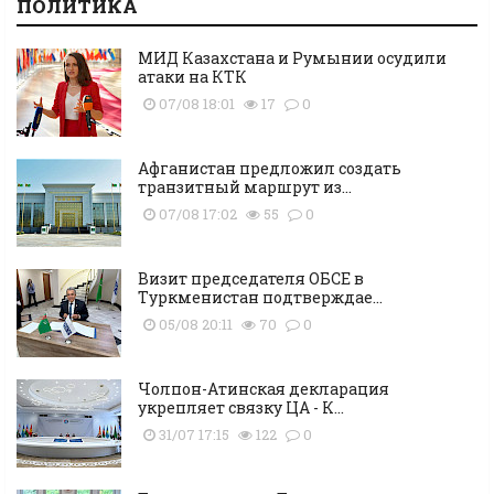
ПОЛИТИКА
МИД Казахстана и Румынии осудили
атаки на КТК
07/08 18:01
17
0
Афганистан предложил создать
транзитный маршрут из...
07/08 17:02
55
0
Визит председателя ОБСЕ в
Туркменистан подтверждае...
05/08 20:11
70
0
Чолпон-Атинская декларация
укрепляет связку ЦА - К...
31/07 17:15
122
0