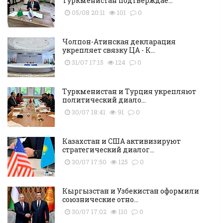
Туркменистан подтверждае...
05/08 20:11
101
0
Чолпон-Атинская декларация
укрепляет связку ЦА - К...
31/07 17:15
124
0
Туркменистан и Турция укрепляют
политический диало...
30/07 18:41
91
0
Казахстан и США активизируют
стратегический диалог...
30/07 17:50
125
0
Кыргызстан и Узбекистан оформили
союзнические отно...
30/07 17:02
110
0