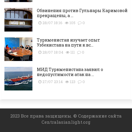
Обвинения против Гульнары Каримовой
прекращены, а ...
28/07 18:16
105
0
Туркменистан изучает опыт
Узбекистана на пути к вс...
28/07 18:04
111
0
МИД Туркменистана заявил о
недопустимости атак на ...
27/07 23:14
123
0
2023 Все права защищены. © Содержание сайта
Centralasianlight.org