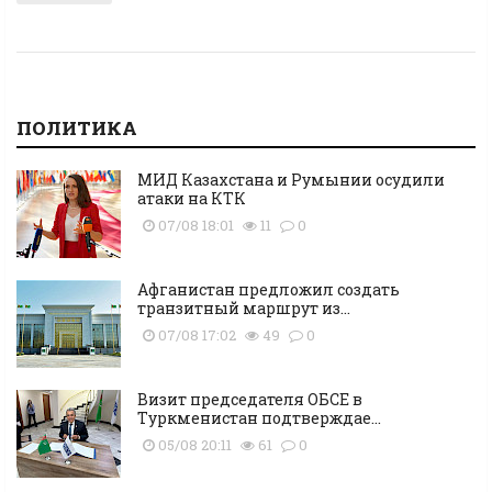
ПОЛИТИКА
МИД Казахстана и Румынии осудили
атаки на КТК
07/08 18:01
11
0
Афганистан предложил создать
транзитный маршрут из...
07/08 17:02
49
0
Визит председателя ОБСЕ в
Туркменистан подтверждае...
05/08 20:11
61
0