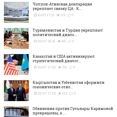
Чолпон-Атинская декларация
укрепляет связку ЦА - К...
31/07 17:15
119
0
Туркменистан и Турция укрепляют
политический диало...
30/07 18:41
84
0
Казахстан и США активизируют
стратегический диалог...
30/07 17:50
119
0
Кыргызстан и Узбекистан оформили
союзнические отно...
30/07 17:02
105
0
Обвинения против Гульнары Каримовой
прекращены, а ...