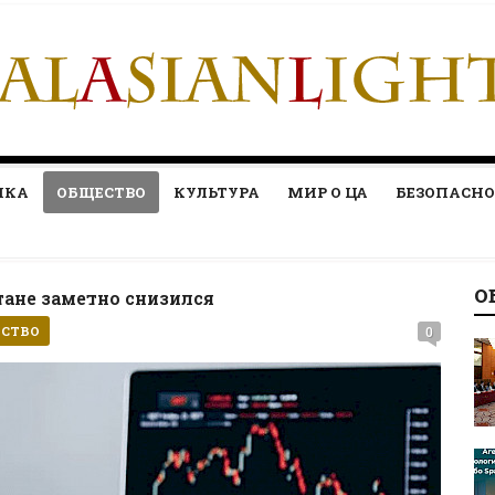
ИКА
ОБЩЕСТВО
КУЛЬТУРА
МИР О ЦА
БЕЗОПАСНО
О
тане заметно снизился
СТВО
0