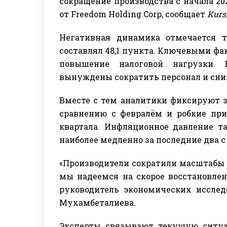
сокращение производства с начала 20
от Freedom Holding Corp, сообщает
Kursi
Негативная динамика отмечается т
составлял 48,1 пункта. Ключевыми фа
повышение налоговой нагрузки.
вынуждены сократить персонал и сни
Вместе с тем аналитики фиксируют з
сравнению с февралём и робкие при
квартала. Инфляционное давление та
наиболее медленно за последние два с
«Производители сократили масштабы д
мы надеемся на скорое восстановлен
руководитель экономических исследо
Мухамбеталиева.
Эксперты связывают текущую ситу