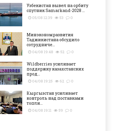
Узбекистан вывел на орбиту
спутник Samarkand-2028 ...
05/08 12:39
53
0
Минэкономразвития
Таджикистана обсудило
сотрудниче...
04/08 19:48
52
0
Wildberries усиливает
поддержку казахстанских
прод...
04/08 19:25
62
0
Кыргызстан усиливает
контроль над поставками
топли...
04/08 19:11
59
0