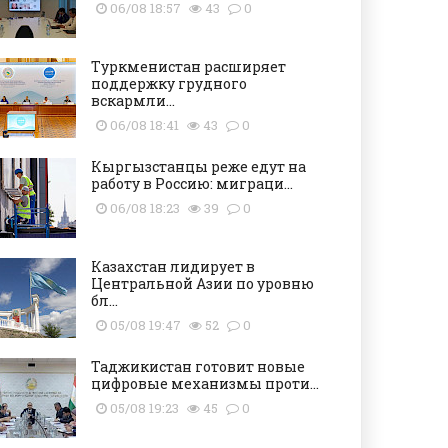
06/08 18:57
43
0
Туркменистан расширяет
поддержку грудного
вскармли...
06/08 18:41
43
0
Кыргызстанцы реже едут на
работу в Россию: миграци...
06/08 18:23
39
0
Казахстан лидирует в
Центральной Азии по уровню
бл...
05/08 19:47
52
0
Таджикистан готовит новые
цифровые механизмы проти...
05/08 19:23
45
0