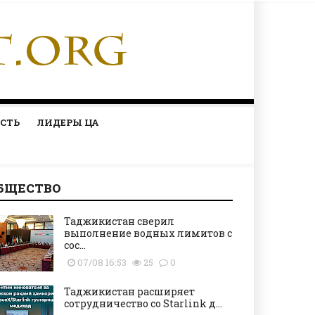
СТЬ
ЛИДЕРЫ ЦА
БЩЕСТВО
Таджикистан сверил
выполнение водных лимитов с
сос...
07/08 16:53
25
0
Таджикистан расширяет
сотрудничество со Starlink д...