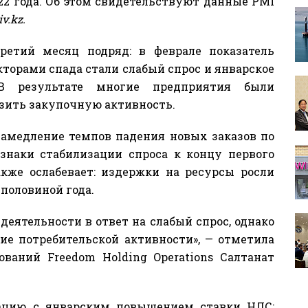
22 года. Об этом свидетельствуют данные PMI
v.kz.
ретий месяц подряд: в феврале показатель
кторами спада стали слабый спрос и январское
 В результате многие предприятия были
зить закупочную активность.
амедление темпов падения новых заказов по
знаки стабилизации спроса к концу первого
кже ослабевает: издержки на ресурсы росли
 половиной года.
еятельности в ответ на слабый спрос, однако
ие потребительской активности», — отметила
ваний Freedom Holding Operations Салтанат
ацию с январским повышением ставки НДС: