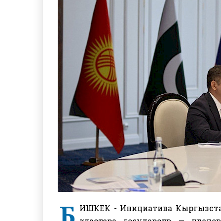
Б
ИШКЕК - Инициатива Кыргызста
кластера государств — члено