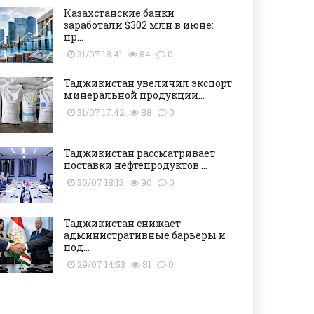
Казахстанские банки
заработали $302 млн в июне:
пр...
31/07 18:41
84
0
Таджикистан увеличил экспорт
минеральной продукции...
31/07 17:42
88
0
Таджикистан рассматривает
поставки нефтепродуктов ...
30/07 18:13
90
0
Таджикистан снижает
административные барьеры и
под...
29/07 14:53
81
0