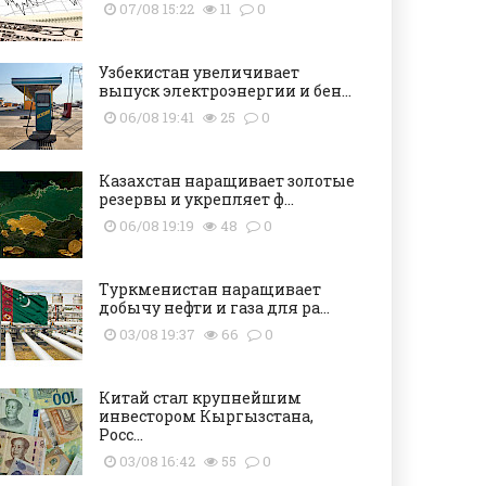
07/08 15:22
11
0
Узбекистан увеличивает
выпуск электроэнергии и бен...
06/08 19:41
25
0
Казахстан наращивает золотые
резервы и укрепляет ф...
06/08 19:19
48
0
Туркменистан наращивает
добычу нефти и газа для ра...
03/08 19:37
66
0
Китай стал крупнейшим
инвестором Кыргызстана,
Росс...
03/08 16:42
55
0