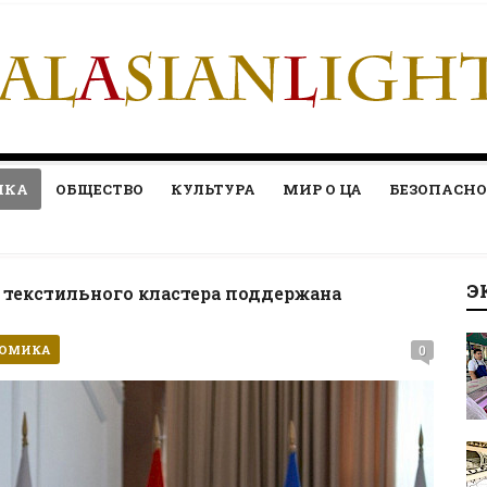
ИКА
ОБЩЕСТВО
КУЛЬТУРА
МИР О ЦА
БЕЗОПАСНО
Э
 текстильного кластера поддержана
НОМИКА
0