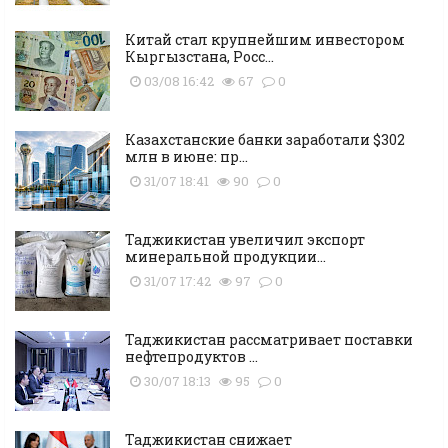
Китай стал крупнейшим инвестором
Кыргызстана, Росс...
03/08 16:42
67
0
Казахстанские банки заработали $302
млн в июне: пр...
31/07 18:41
90
0
Таджикистан увеличил экспорт
минеральной продукции...
31/07 17:42
97
0
Таджикистан рассматривает поставки
нефтепродуктов ...
30/07 18:13
95
0
Таджикистан снижает