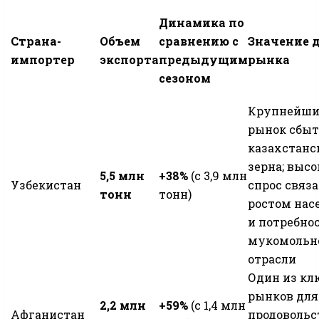
Динамика по
Страна-
Объем
сравнению с
Значение 
импортер
экспорта
предыдущим
рынка
сезоном
Крупнейш
рынок сбыт
казахстанс
зерна; выс
5,5 млн
+38%
(с 3,9 млн
Узбекистан
спрос связа
тонн
тонн)
ростом нас
и потребно
мукомольн
отрасли
Один из к
рынков для
2,2 млн
+59%
(с 1,4 млн
Афганистан
продовольс