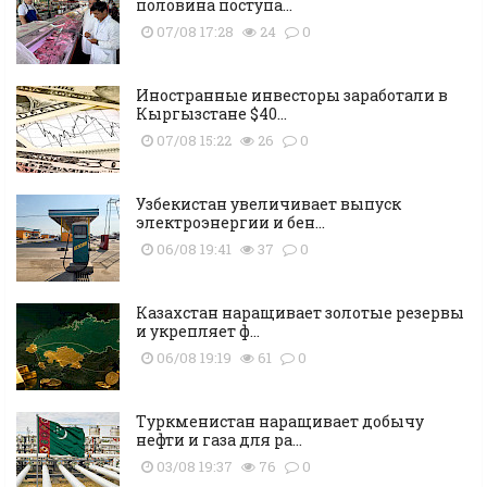
половина поступа...
07/08 17:28
24
0
Иностранные инвесторы заработали в
Кыргызстане $40...
07/08 15:22
26
0
Узбекистан увеличивает выпуск
электроэнергии и бен...
06/08 19:41
37
0
Казахстан наращивает золотые резервы
и укрепляет ф...
06/08 19:19
61
0
Туркменистан наращивает добычу
нефти и газа для ра...
03/08 19:37
76
0