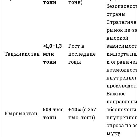
тонн
тонн)
безопаснос
страны
Стратегиче
рынок из-з
высокой
≈1,0–1,3
Рост в
зависимост
Таджикистан
млн
последние
импорта п
тонн
годы
и огранич
возможнос
внутреннег
производст
Важное
направлени
504 тыс.
+40%
(с 357
обеспечени
Кыргызстан
тонн
тыс. тонн)
внутреннег
спроса на з
муку