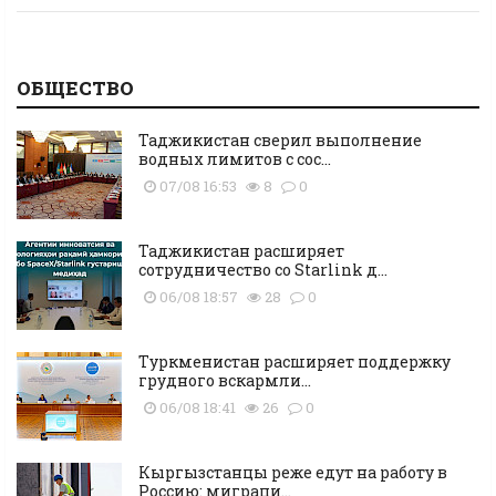
ОБЩЕСТВО
Таджикистан сверил выполнение
водных лимитов с сос...
07/08 16:53
8
0
Таджикистан расширяет
сотрудничество со Starlink д...
06/08 18:57
28
0
Туркменистан расширяет поддержку
грудного вскармли...
06/08 18:41
26
0
Кыргызстанцы реже едут на работу в
Россию: миграци...