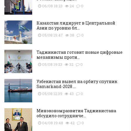
06/08 18:23
24
0
Казахстан лидирует в Центральной
Азии по уровню бл...
05/08 19:47
38
0
Таджикистан готовит новые цифровые
механизмы проти...
05/08 19:23
32
0
Узбекистан вывел на орбиту спутник
Samarkand-2028 ...
05/08 12:39
43
0
Минэкономразвития Таджикистана
обсудило сотрудниче...
04/08 19:48
42
0