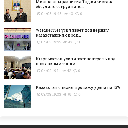
Минэкономразвития Таджикистана
обсудило сотрудниче...
04/08 19:48
40
0
Wildberries усиливает поддержку
казахстанских прод...
04/08 19:25
43
0
Кыргызстан усиливает контроль над
поставками топли...
04/08 19:11
42
0
Казахстан снизил продажу урана на 13%
03/08 19:03
51
0