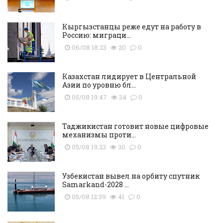
Кыргызстанцы реже едут на работу в
Россию: миграци...
06/08 18:23
20
0
Казахстан лидирует в Центральной
Азии по уровню бл...
05/08 19:47
34
0
Таджикистан готовит новые цифровые
механизмы проти...
05/08 19:23
30
0
Узбекистан вывел на орбиту спутник
Samarkand-2028 ...
05/08 12:39
41
0