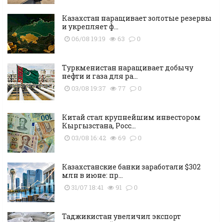
Казахстан наращивает золотые резервы
и укрепляет ф...
06/08 19:19
63
0
Туркменистан наращивает добычу
нефти и газа для ра...
03/08 19:37
77
0
Китай стал крупнейшим инвестором
Кыргызстана, Росс...
03/08 16:42
69
0
Казахстанские банки заработали $302
млн в июне: пр...
31/07 18:41
91
0
Таджикистан увеличил экспорт