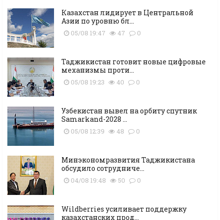
Казахстан лидирует в Центральной
Азии по уровню бл...
05/08 19:47
47
0
Таджикистан готовит новые цифровые
механизмы проти...
05/08 19:23
40
0
Узбекистан вывел на орбиту спутник
Samarkand-2028 ...
05/08 12:39
48
0
Минэкономразвития Таджикистана
обсудило сотрудниче...
04/08 19:48
50
0
Wildberries усиливает поддержку
казахстанских прод...