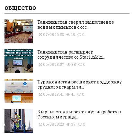
ОБЩЕСТВО
Таджикистан сверил выполнение
водных лимитов с сос...
07/08 16:53
18
0
Таджикистан расширяет
сотрудничество со Starlink д...
06/08 18:57
38
0
Туркменистан расширяет поддержку
грудного вскармли...
06/08 18:41
41
0
Кыргызстанцы реже едут на работу в
Россию: миграци...
06/08 18:23
37
0