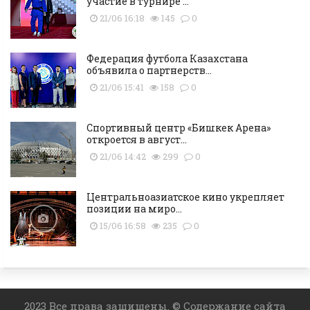
участие в турнире ...
21/06 16:18
145
0
Федерация футбола Казахстана
объявила о партнерств...
21/06 15:41
158
0
Cпортивный центр «Бишкек Арена»
откроется в август...
21/06 14:42
299
0
Центральноазиатское кино укрепляет
позиции на миро...
15/06 16:58
235
0
2023 Все права защищены. © Содержание сайта