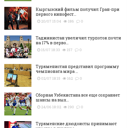
Кыргызский фильм получил Гран-при
первого кинофест...
20/07 15:04
186
0
Таджикистан увеличил турпоток почти
на 17% в перво...
15/07 18:33
157
0
Туркменистан представил программу
чемпионата мира ...
02/07 18:15
162
0
Сборная Узбекистана все еще сохраняет
шансы на вых...
24/06 18:02
190
0
Туркменские дзюдоисты принимают