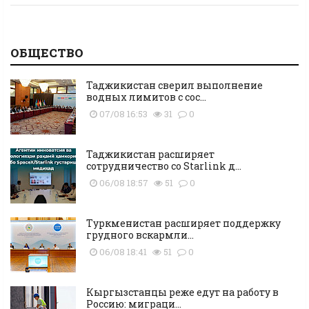
ОБЩЕСТВО
Таджикистан сверил выполнение
водных лимитов с сос...
07/08 16:53
31
0
Таджикистан расширяет
сотрудничество со Starlink д...
06/08 18:57
51
0
Туркменистан расширяет поддержку
грудного вскармли...
06/08 18:41
51
0
Кыргызстанцы реже едут на работу в
Россию: миграци...