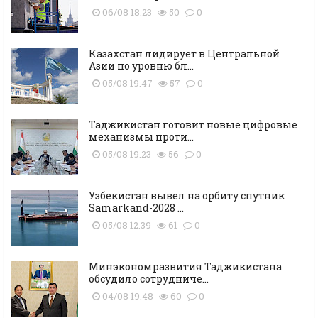
06/08 18:23
50
0
Казахстан лидирует в Центральной
Азии по уровню бл...
05/08 19:47
57
0
Таджикистан готовит новые цифровые
механизмы проти...
05/08 19:23
56
0
Узбекистан вывел на орбиту спутник
Samarkand-2028 ...
05/08 12:39
61
0
Минэкономразвития Таджикистана
обсудило сотрудниче...
04/08 19:48
60
0