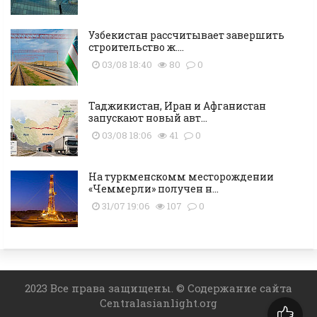
Узбекистан рассчитывает завершить
строительство ж....
03/08 18:40
80
0
Таджикистан, Иран и Афганистан
запускают новый авт...
03/08 18:06
41
0
На туркменскомм месторождении
«Чеммерли» получен н...
31/07 19:06
107
0
2023 Все права защищены. © Содержание сайта
Centralasianlight.org