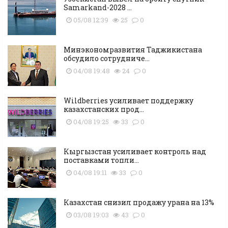
Samarkand-2028 ...
05/08 12:39
25
0
Минэкономразвития Таджикистана
обсудило сотрудниче...
04/08 19:48
24
0
Wildberries усиливает поддержку
казахстанских прод...
04/08 19:25
33
0
Кыргызстан усиливает контроль над
поставками топли...
04/08 19:11
33
0
Казахстан снизил продажу урана на 13%
03/08 19:03
43
0