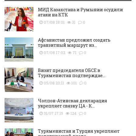
МИД Казахстана и Румынии осудили
атаки на КТК
07/08 18:01
31
0
Афганистан предложил создать
транзитный маршрут из...
07/08 17:02
71
0
Визит председателя ОБСЕ в
Туркменистан подтверждае...
05/08 20:11
101
0
Чолпон-Атинская декларация
укрепляет связку ЦА - К...
31/07 17:15
124
0
Туркменистан и Турция укрепляют