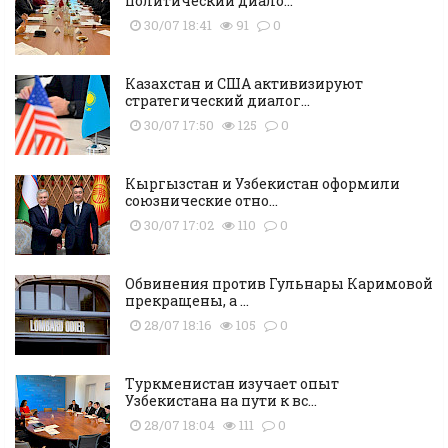
политический диало...
30/07 18:41
91
0
Казахстан и США активизируют
стратегический диалог...
30/07 17:50
125
0
Кыргызстан и Узбекистан оформили
союзнические отно...
30/07 17:02
110
0
Обвинения против Гульнары Каримовой
прекращены, а ...
28/07 18:16
105
0
Туркменистан изучает опыт
Узбекистана на пути к вс...
28/07 18:04
111
0