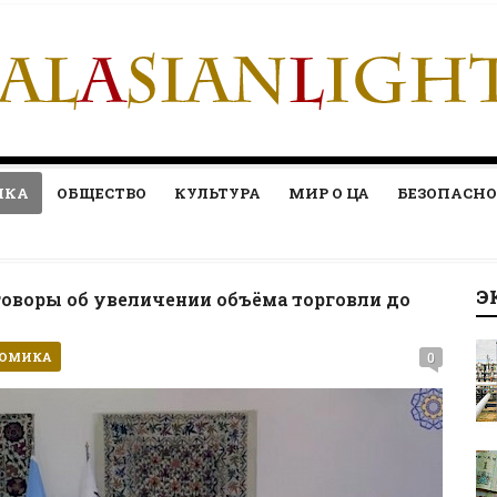
ИКА
ОБЩЕСТВО
КУЛЬТУРА
МИР О ЦА
БЕЗОПАСНО
Э
говоры об увеличении объёма торговли до
НОМИКА
0