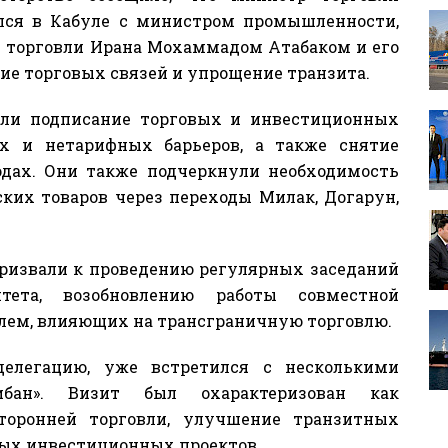
лся в Кабуле с министром промышленности,
торговли Ирана Мохаммадом Атабаком и его
ие торговых связей и упрощение транзита.
или подписание торговых и инвестиционных
х и нетарифных барьеров, а также снятие
дах. Они также подчеркнули необходимость
ких товаров через переходы Милак, Догарун,
ризвали к проведению регулярных заседаний
итета, возобновлению работы совместной
лем, влияющих на трансграничную торговлю.
делегацию, уже встретился с несколькими
ибан». Визит был охарактеризован как
торонней торговли, улучшение транзитных
ых инвестиционных проектов.