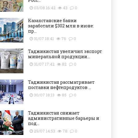
Росс...
03/08 16:42
43
0
Казахстанские банки
заработали $302 млн в июне:
пр...
31/07 18:41
76
0
Таджикистан увеличил экспорт
минеральной продукции...
31/07 17:42
82
0
Таджикистан рассматривает
поставки нефтепродуктов ...
30/07 18:13
85
0
Таджикистан снижает
административные барьеры и
под...
29/07 14:53
78
0