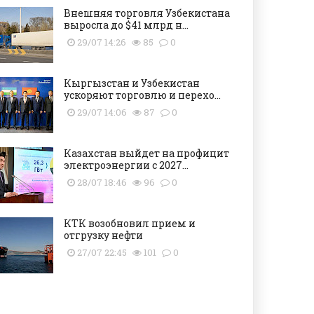
Внешняя торговля Узбекистана
выросла до $41 млрд н...
29/07 14:26
85
0
Кыргызстан и Узбекистан
ускоряют торговлю и перехо...
29/07 14:06
87
0
Казахстан выйдет на профицит
электроэнергии с 2027...
28/07 18:46
96
0
КТК возобновил прием и
отгрузку нефти
27/07 22:45
101
0