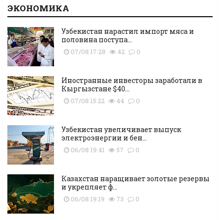
ЭКОНОМИКА
Узбекистан нарастил импорт мяса и
половина поступа...
07/08 17:28
42
0
Иностранные инвесторы заработали в
Кыргызстане $40...
07/08 15:22
44
0
Узбекистан увеличивает выпуск
электроэнергии и бен...
06/08 19:41
57
0
Казахстан наращивает золотые резервы
и укрепляет ф...
06/08 19:19
73
0