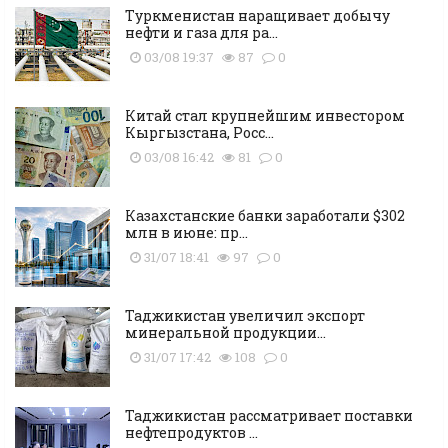
Туркменистан наращивает добычу
нефти и газа для ра...
03/08 19:37
87
0
Китай стал крупнейшим инвестором
Кыргызстана, Росс...
03/08 16:42
81
0
Казахстанские банки заработали $302
млн в июне: пр...
31/07 18:41
97
0
Таджикистан увеличил экспорт
минеральной продукции...
31/07 17:42
108
0
Таджикистан рассматривает поставки
нефтепродуктов ...