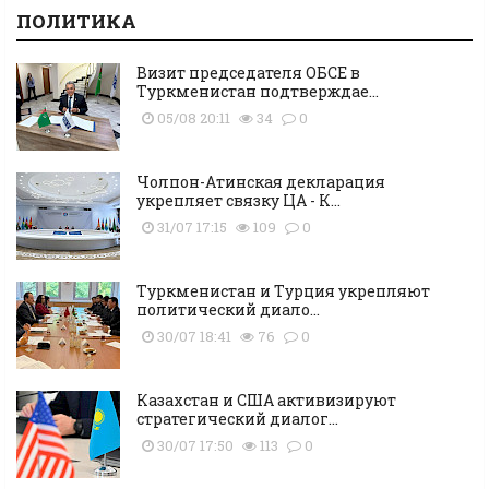
ПОЛИТИКА
Визит председателя ОБСЕ в
Туркменистан подтверждае...
05/08 20:11
34
0
Чолпон-Атинская декларация
укрепляет связку ЦА - К...
31/07 17:15
109
0
Туркменистан и Турция укрепляют
политический диало...
30/07 18:41
76
0
Казахстан и США активизируют
стратегический диалог...
30/07 17:50
113
0