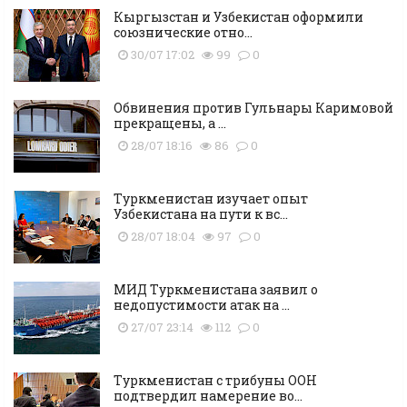
Кыргызстан и Узбекистан оформили
союзнические отно...
30/07 17:02
99
0
Обвинения против Гульнары Каримовой
прекращены, а ...
28/07 18:16
86
0
Туркменистан изучает опыт
Узбекистана на пути к вс...
28/07 18:04
97
0
МИД Туркменистана заявил о
недопустимости атак на ...
27/07 23:14
112
0
Туркменистан с трибуны ООН
подтвердил намерение во...