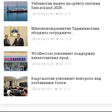
Узбекистан вывел на орбиту спутник
Samarkand-2028 ...
05/08 12:39
52
0
Минэкономразвития Таджикистана
обсудило сотрудниче...
04/08 19:48
52
0
Wildberries усиливает поддержку
казахстанских прод...
04/08 19:25
61
0
Кыргызстан усиливает контроль над
поставками топли...
04/08 19:11
59
0