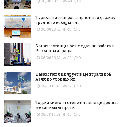
06/08 18:57
43
0
Туркменистан расширяет поддержку
грудного вскармли...
06/08 18:41
43
0
Кыргызстанцы реже едут на работу в
Россию: миграци...
06/08 18:23
39
0
Казахстан лидирует в Центральной
Азии по уровню бл...
05/08 19:47
52
0
Таджикистан готовит новые цифровые
механизмы проти...
05/08 19:23
45
0