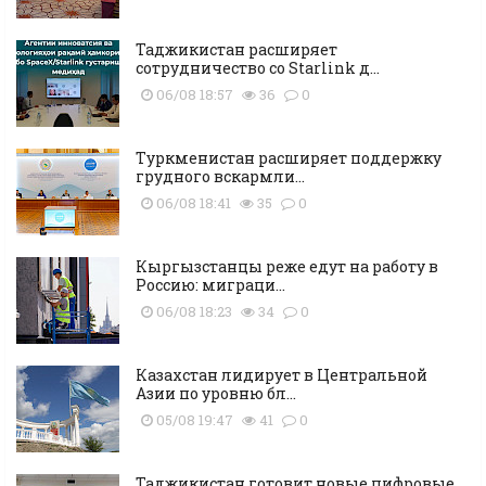
Таджикистан расширяет
сотрудничество со Starlink д...
06/08 18:57
36
0
Туркменистан расширяет поддержку
грудного вскармли...
06/08 18:41
35
0
Кыргызстанцы реже едут на работу в
Россию: миграци...
06/08 18:23
34
0
Казахстан лидирует в Центральной
Азии по уровню бл...
05/08 19:47
41
0
Таджикистан готовит новые цифровые