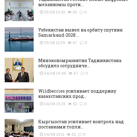
механизмы проти...
05/08 19:23
36
0
Узбекистан вывел на орбиту спутник
Samarkand-2028 ...
05/08 12:39
47
0
Минэкономразвития Таджикистана
обсудило сотрудниче...
04/08 19:48
47
0
Wildberries усиливает поддержку
казахстанских прод...
04/08 19:25
52
0
Кыргызстан усиливает контроль над
поставками топли...
04/08 19:11
52
0