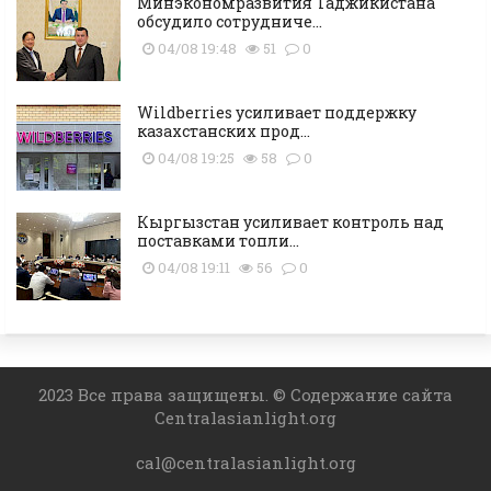
Минэкономразвития Таджикистана
обсудило сотрудниче...
04/08 19:48
51
0
Wildberries усиливает поддержку
казахстанских прод...
04/08 19:25
58
0
Кыргызстан усиливает контроль над
поставками топли...
04/08 19:11
56
0
2023 Все права защищены. © Содержание сайта
Centralasianlight.org
cal@centralasianlight.org