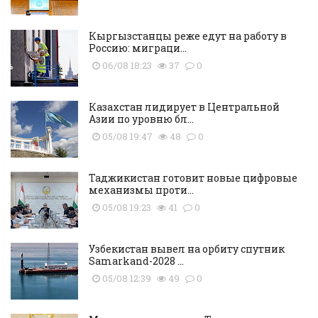
Кыргызстанцы реже едут на работу в
Россию: миграци...
06/08 18:23
37
0
Казахстан лидирует в Центральной
Азии по уровню бл...
05/08 19:47
48
0
Таджикистан готовит новые цифровые
механизмы проти...
05/08 19:23
41
0
Узбекистан вывел на орбиту спутник
Samarkand-2028 ...
05/08 12:39
49
0