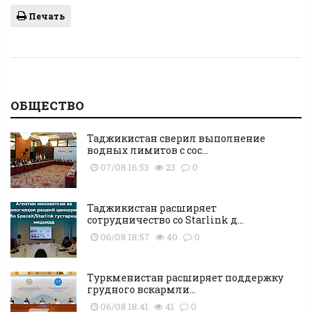
Печать
ОБЩЕСТВО
Таджикистан сверил выполнение
водных лимитов с сос...
07/08 16:53
23
0
Таджикистан расширяет
сотрудничество со Starlink д...
06/08 18:57
40
0
Туркменистан расширяет поддержку
грудного вскармли...
06/08 18:41
41
0