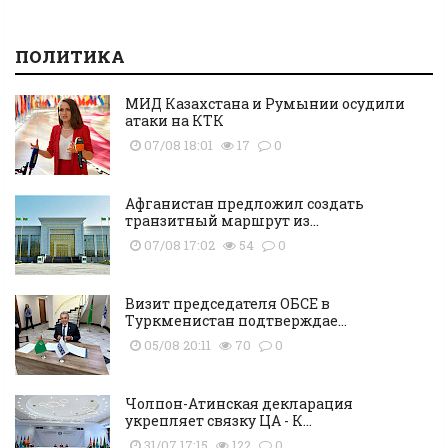
ПОЛИТИКА
МИД Казахстана и Румынии осудили
атаки на КТК
07/08 18:01
17
0
Афганистан предложил создать
транзитный маршрут из...
07/08 17:02
54
0
Визит председателя ОБСЕ в
Туркменистан подтверждае...
05/08 20:11
70
0
Чолпон-Атинская декларация
укрепляет связку ЦА - К...
31/07 17:15
122
0