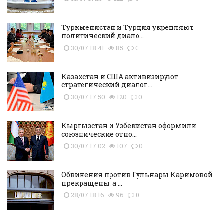
Туркменистан и Турция укрепляют
политический диало...
30/07 18:41
85
0
Казахстан и США активизируют
стратегический диалог...
30/07 17:50
120
0
Кыргызстан и Узбекистан оформили
союзнические отно...
30/07 17:02
107
0
Обвинения против Гульнары Каримовой
прекращены, а ...
28/07 18:16
96
0