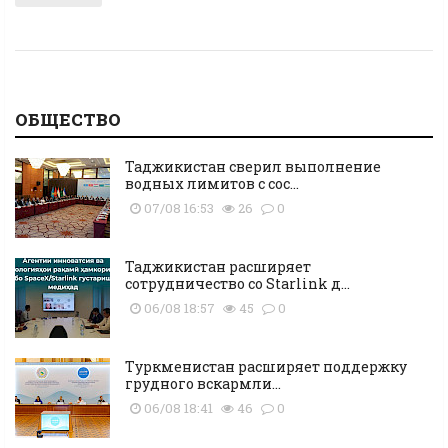
ОБЩЕСТВО
Таджикистан сверил выполнение
водных лимитов с сос...
07/08 16:53
26
0
Таджикистан расширяет
сотрудничество со Starlink д...
06/08 18:57
45
0
Туркменистан расширяет поддержку
грудного вскармли...
06/08 18:41
46
0