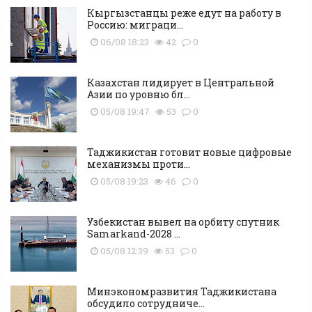
Кыргызстанцы реже едут на работу в
Россию: миграци...
06/08 18:23
42
0
Казахстан лидирует в Центральной
Азии по уровню бл...
05/08 19:47
53
0
Таджикистан готовит новые цифровые
механизмы проти...
05/08 19:23
46
0
Узбекистан вывел на орбиту спутник
Samarkand-2028 ...
05/08 12:39
53
0
Минэкономразвития Таджикистана
обсудило сотрудниче...