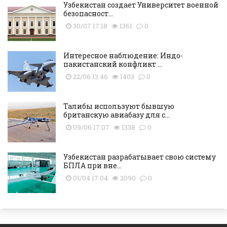
Узбекистан создает Университет военной
безопасност...
30/07 17:18
1361
0
Интересное наблюдение: Индо-
пакистанский конфликт ...
22/06 13:46
1403
0
Талибы используют бывшую
британскую авиабазу для с...
09/06 17:07
1338
0
Узбекистан разрабатывает свою систему
БПЛА при вне...
01/04 17:04
2090
0