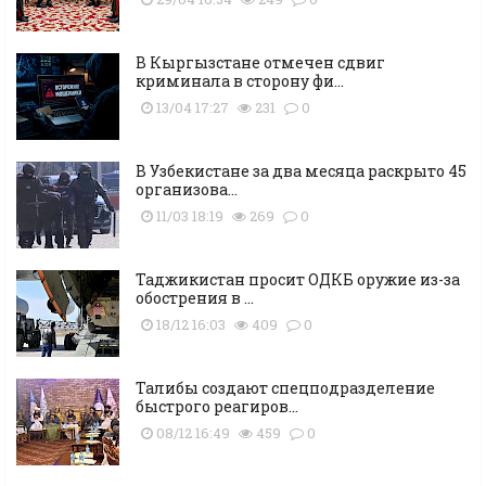
В Кыргызстане отмечен сдвиг
криминала в сторону фи...
13/04 17:27
231
0
В Узбекистане за два месяца раскрыто 45
организова...
11/03 18:19
269
0
Таджикистан просит ОДКБ оружие из-за
обострения в ...
18/12 16:03
409
0
Талибы создают спецподразделение
быстрого реагиров...
08/12 16:49
459
0