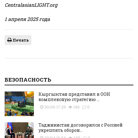
CentralasianLIGHT.org
1 апреля 2025 года
Печать
БЕЗОПАСНОСТЬ
Кыргызстан представил в ООН
комплексную стратегию ...
30/06 17:29
146
0
Таджикистан договорился с Россией
укреплять оборон...
29/04 16:54
249
0