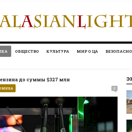
ИКА
ОБЩЕСТВО
КУЛЬТУРА
МИР О ЦА
БЕЗОПАСНО
Э
бензина до суммы $327 млн
ОМИКА
0