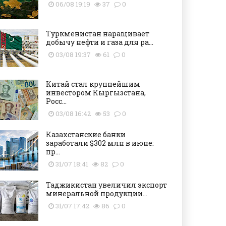
06/08 19:19
37
0
Туркменистан наращивает
добычу нефти и газа для ра...
03/08 19:37
61
0
Китай стал крупнейшим
инвестором Кыргызстана,
Росс...
03/08 16:42
53
0
Казахстанские банки
заработали $302 млн в июне:
пр...
31/07 18:41
82
0
Таджикистан увеличил экспорт
минеральной продукции...
31/07 17:42
86
0