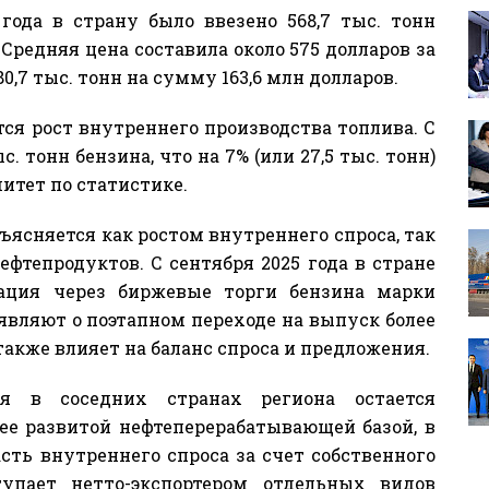
ода в страну было ввезено 568,7 тыс. тонн
 Средняя цена составила около 575 долларов за
0,7 тыс. тонн на сумму 163,6 млн долларов.
ся рост внутреннего производства топлива. С
. тонн бензина, что на 7% (или 27,5 тыс. тонн)
митет по статистике.
ясняется как ростом внутреннего спроса, так
фтепродуктов. С сентября 2025 года в стране
ация через биржевые торги бензина марки
аявляют о поэтапном переходе на выпуск более
также влияет на баланс спроса и предложения.
я в соседних странах региона остается
лее развитой нефтеперерабатывающей базой, в
сть внутреннего спроса за счет собственного
упает нетто-экспортером отдельных видов