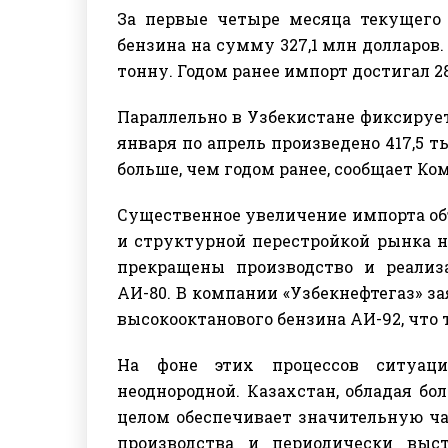
За первые четыре месяца текущего г
бензина на сумму 327,1 млн долларов.
тонну. Годом ранее импорт достигал 28
Параллельно в Узбекистане фиксирует
января по апрель произведено 417,5 тыс
больше, чем годом ранее, сообщает Ко
Существенное увеличение импорта объ
и структурной перестройкой рынка не
прекращены производство и реализ
АИ-80. В компании «Узбекнефтегаз» з
высокооктанового бензина АИ-92, что 
На фоне этих процессов ситуаци
неоднородной. Казахстан, обладая бо
целом обеспечивает значительную ча
производства и периодически выст