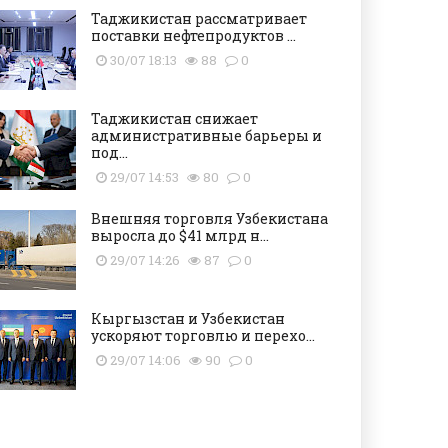
Таджикистан рассматривает
поставки нефтепродуктов ...
30/07 18:13
88
0
Таджикистан снижает
административные барьеры и
под...
29/07 14:53
80
0
Внешняя торговля Узбекистана
выросла до $41 млрд н...
29/07 14:26
87
0
Кыргызстан и Узбекистан
ускоряют торговлю и перехо...
29/07 14:06
90
0