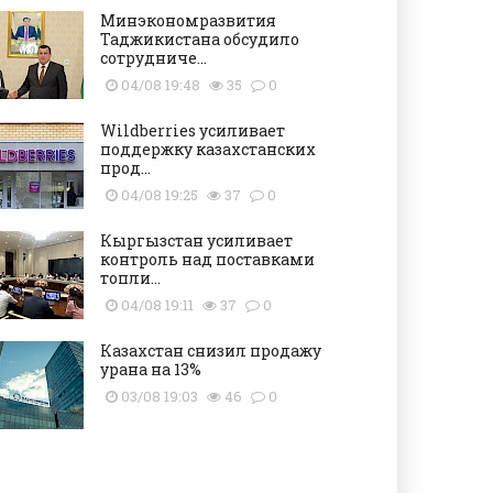
Минэкономразвития
Таджикистана обсудило
сотрудниче...
04/08 19:48
35
0
Wildberries усиливает
поддержку казахстанских
прод...
04/08 19:25
37
0
Кыргызстан усиливает
контроль над поставками
топли...
04/08 19:11
37
0
Казахстан снизил продажу
урана на 13%
03/08 19:03
46
0