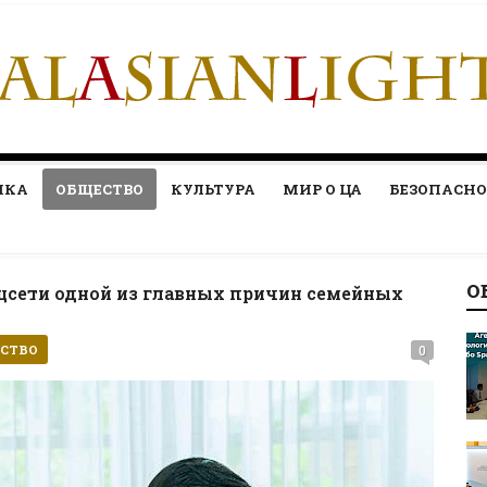
ИКА
ОБЩЕСТВО
КУЛЬТУРА
МИР О ЦА
БЕЗОПАСНО
О
оцсети одной из главных причин семейных
СТВО
0