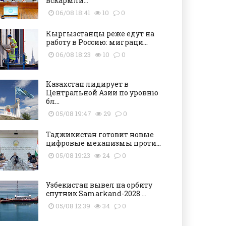
вскармли...
06/08 18:41
10
0
Кыргызстанцы реже едут на
работу в Россию: миграци...
06/08 18:23
10
0
Казахстан лидирует в
Центральной Азии по уровню
бл...
05/08 19:47
29
0
Таджикистан готовит новые
цифровые механизмы проти...
05/08 19:23
24
0
Узбекистан вывел на орбиту
спутник Samarkand-2028 ...
05/08 12:39
34
0