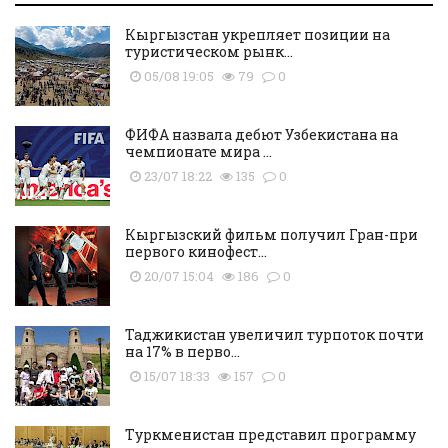
Кыргызстан укрепляет позиции на
туристическом рынк...
05/08 19:05
79
0
ФИФА назвала дебют Узбекистана на
чемпионате мира ...
23/07 18:22
135
0
Кыргызский фильм получил Гран-при
первого кинофест...
20/07 15:04
186
0
Таджикистан увеличил турпоток почти
на 17% в перво...
15/07 18:33
157
0
Туркменистан представил программу