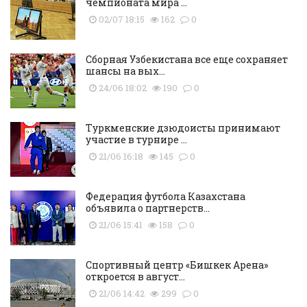
чемпионата мира ...
02/07 18:15
162
0
Сборная Узбекистана все еще сохраняет
шансы на вых...
24/06 18:02
190
0
Туркменские дзюдоисты принимают
участие в турнире ...
21/06 16:18
145
0
Федерация футбола Казахстана
объявила о партнерств...
21/06 15:41
158
0
Cпортивный центр «Бишкек Арена»
откроется в август...
21/06 14:42
299
0