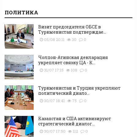
ПОЛИТИКА
Визит председателя ОБСЕ в
Туркменистан подтверждае...
05/08 20:11
30
0
Чолпон-Атинская декларация
укрепляет связку ЦА - К...
31/07 17:15
108
0
Туркменистан и Турция укрепляют
политический диало...
30/07 18:41
75
0
Казахстан и США активизируют
стратегический диалог...
30/07 17:50
112
0