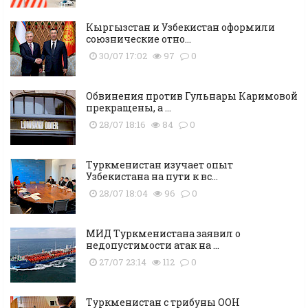
Кыргызстан и Узбекистан оформили
союзнические отно...
30/07 17:02
97
0
Обвинения против Гульнары Каримовой
прекращены, а ...
28/07 18:16
84
0
Туркменистан изучает опыт
Узбекистана на пути к вс...
28/07 18:04
96
0
МИД Туркменистана заявил о
недопустимости атак на ...
27/07 23:14
112
0
Туркменистан с трибуны ООН