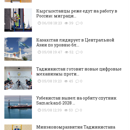
Кыргызстанцы реже едут на работу в
Россию: миграци...
06/08 18:23
39
0
Казахстан лидирует в Центральной
Азии по уровню бл...
05/08 19:47
52
0
Таджикистан готовит новые цифровые
механизмы проти...
05/08 19:23
45
0
Узбекистан вывел на орбиту спутник
Samarkand-2028 ...
05/08 12:39
53
0
Минэкономразвития Таджикистана