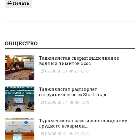
Печать
ОБЩЕСТВО
Таджикистан сверил выполнение
водных лимитов с сос...
07/08 16:53
25
0
Таджикистан расширяет
сотрудничество со Starlink д...
06/08 18:57
43
0
Туркменистан расширяет поддержку
грудного вскармли...
06/08 18:41
43
0