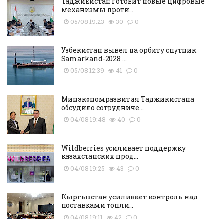
Таджикистан готовит новые цифровые
механизмы проти...
05/08 19:23
30
0
Узбекистан вывел на орбиту спутник
Samarkand-2028 ...
05/08 12:39
41
0
Минэкономразвития Таджикистана
обсудило сотрудниче...
04/08 19:48
40
0
Wildberries усиливает поддержку
казахстанских прод...
04/08 19:25
43
0
Кыргызстан усиливает контроль над
поставками топли...
04/08 19:11
42
0