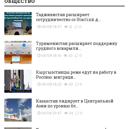
ОБЩЕСТВО
Таджикистан расширяет
сотрудничество со Starlink д...
06/08 18:57
21
0
Туркменистан расширяет поддержку
грудного вскармли...
06/08 18:41
20
0
Кыргызстанцы реже едут на работу в
Россию: миграци...
06/08 18:23
20
0
Казахстан лидирует в Центральной
Азии по уровню бл...
05/08 19:47
34
0