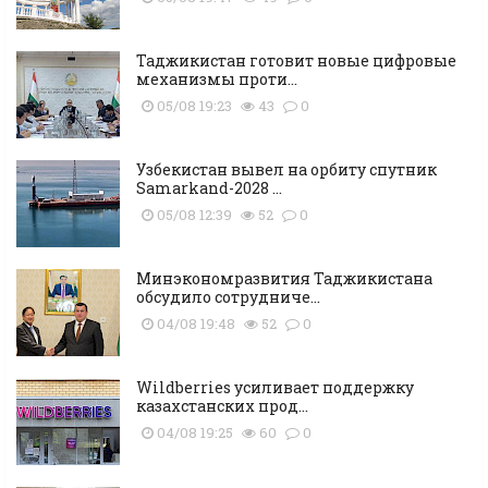
Таджикистан готовит новые цифровые
механизмы проти...
05/08 19:23
43
0
Узбекистан вывел на орбиту спутник
Samarkand-2028 ...
05/08 12:39
52
0
Минэкономразвития Таджикистана
обсудило сотрудниче...
04/08 19:48
52
0
Wildberries усиливает поддержку
казахстанских прод...
04/08 19:25
60
0