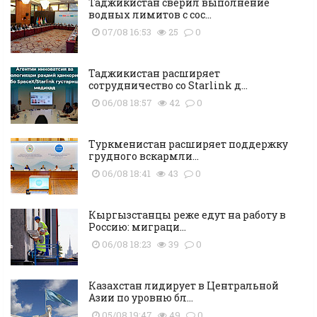
Таджикистан сверил выполнение
водных лимитов с сос...
07/08 16:53
25
0
Таджикистан расширяет
сотрудничество со Starlink д...
06/08 18:57
42
0
Туркменистан расширяет поддержку
грудного вскармли...
06/08 18:41
43
0
Кыргызстанцы реже едут на работу в
Россию: миграци...
06/08 18:23
39
0
Казахстан лидирует в Центральной
Азии по уровню бл...
05/08 19:47
49
0