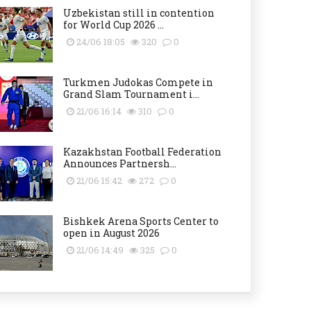
Uzbekistan still in contention
for World Cup 2026 ...
24/06 18:05
320
0
Turkmen Judokas Compete in
Grand Slam Tournament i...
21/06 16:14
310
0
Kazakhstan Football Federation
Announces Partnersh...
21/06 15:42
272
0
Bishkek Arena Sports Center to
open in August 2026
21/06 14:49
325
0