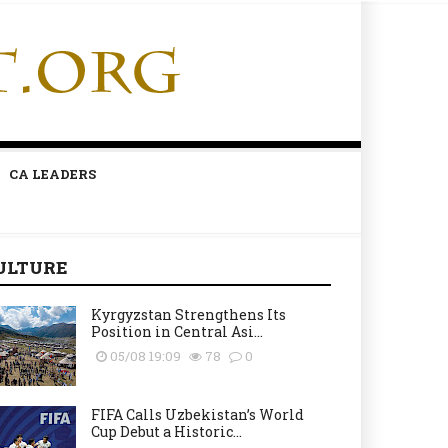
CA LEADERS
ULTURE
Kyrgyzstan Strengthens Its
Position in Central Asi...
05/08 19:09
78
0
FIFA Calls Uzbekistan’s World
Cup Debut a Historic...