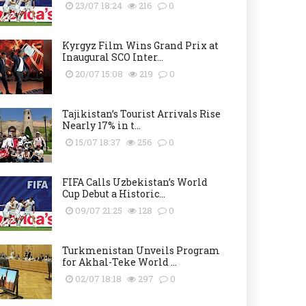
23/07 18:24
216
0
Kyrgyz Film Wins Grand Prix at
Inaugural SCO Inter...
20/07 15:08
219
0
Tajikistan’s Tourist Arrivals Rise
Nearly 17% in t...
15/07 18:37
256
0
FIFA Calls Uzbekistan’s World
Cup Debut a Historic...
09/07 21:25
128
0
Turkmenistan Unveils Program
for Akhal-Teke World ...
02/07 18:18
297
0